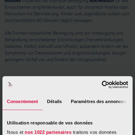
Minuten
moderate bis intensive Bewegung
wöchentlich
für alle
Erwachsenen empfehlenswert, auch für chronisch Kranke oder
Menschen mit Behinderung. Kinder und Jugendliche sollten sich
durchschnittlich 60 Minuten täglich bewegen.
Alle Formen körperlicher Bewegung sind zur Vorbeugung und
Behandlung verschiedener Erkrankungen (Herzerkrankungen,
Diabetes, Krebs) sinnvoll und hilfreich, außerdem lindern sie die
Symptome von Depressionen und Angsterkrankungen, beugen
geistigem Verfall vor und fördern die Hirngesundheit.
Zu langes Sitzen vermeiden
Consentement
Détails
Paramètres des annonces
So bewegen Sie sich altersgerecht
Utilisation responsable de vos données
Hilfreiche Apps
Nous et
nos 1022 partenaires
traitons vos données