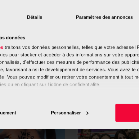
unterzeichnet und datiert werden
dieses bei einem Notar zu hinte
Détails
Paramètres des annonces
Das beglaubigte Testament
ents
vos données
Das beglaubigte Testament wir
einen
des Erblassers, in Anwesenheit
es
traitons vos données personnelles, telles que votre adresse IP,
Notars, aufgesetzt. Dieses Tes
es pour stocker et accéder à des informations sur votre appareil
Form des Testaments garantiert
sonnalisés, d'effectuer des mesures de performance des publicité
des Willens des Erblassers.
e, favorisant ainsi le développement de services. Vous avez le ch
ités. Vous pouvez modifier ou retirer votre consentement à tout 
es ou en cliquant sur l'icône de confidentialité.
imerions également :
ren könnte
tions sur votre localisation géographique qui peuvent être précis
quement
Personnaliser
eil en l'analysant activement pour en relever les caractéristique
aitement de vos données personnelles et définir vos préférences
er ou retirer votre consentement à tout moment à partir de la dé