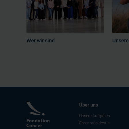
Les cookies nous permettent d
sociaux et d'analyser notre t
partenaires de médias sociaux
vous leur avez fournies ou qu'
Wer wir sind
Unsere
Über uns
Unsere Aufgaben
Ehrenpräsidentin