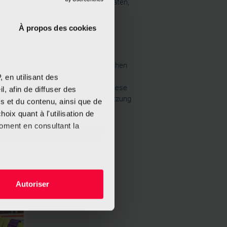
, um gültig zu bleiben. Es wird geraten,
rlegen, der es sicher aufbewahrt.
À propos des cookies
d von einem Notar nach den Wünschen
 zweier Zeugen oder eines weiteren
 en utilisant des
tament wird vom Notar verwahrt. Diese
, afin de diffuser des
 gröβte Sicherheit für die Durchsetzung
s et du contenu, ainsi que de
oix quant à l'utilisation de
moment en consultant la
es à plusieurs mètres près
Autoriser
s spécifiques (empreintes
, reportez-vous à la
section «
claration sur les cookies.