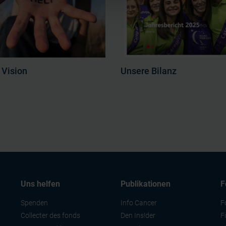
e personnaliser le contenu et les annonces, d'offrir des fonctio
rafic. Nous partageons également des informations sur l'utilisati
, de publicité et d'analyse, qui peuvent combiner celles-ci avec
ils ont collectées lors de votre utilisation de leurs services.
 Vision
Unsere Bilanz
Uns helfen
Publikationen
F
Spenden
Info Cancer
F
Collecter des fonds
Den Ins!der
F