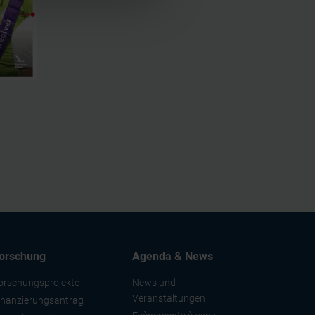
nnalités relatives aux médias
on de notre site avec nos
 d'autres informations que
orschung
Agenda & News
orschungsprojekte
News und
Veranstaltungen
inanzierungsantrag