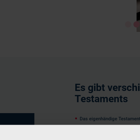
Es gibt versc
Testaments
Das eigenhändige Testamen
n Sie
Das vom Verfasser handschriftl