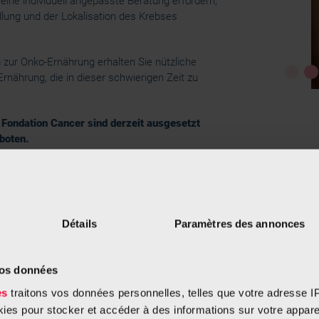
e eine individuell angepasste Beratung erfordern,
lung und der Lokalisation des Krebses
zur Onko-Ernährung erhalten Sie nützliche
rnährung, die in dieser schwierigen Zeit zu
 Fondation Cancer sind derzeit ausgesetzt
boten.
Détails
Paramètres des annonces
ren könnte
vos données
es
traitons vos données personnelles, telles que votre adresse IP,
es pour stocker et accéder à des informations sur votre appareil