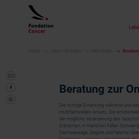
Lebe
Home
Leben mit Krebs
Hilfe finden
Beratun
Beratung zur O
Die richtige Ernährung während und na
multifaktoriellen Ansatz. Die emotional
die mögliche Veränderung des Geschma
Erbrechen, in manchen Fällen Schwier
Darmpassage, Ängste und falsche Üb