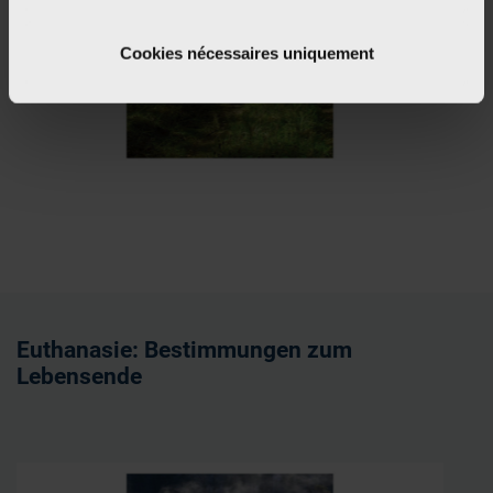
Collecter des informations sur votre localisation
géographique qui peuvent être précises à plusieurs
Cookies nécessaires uniquement
mètres près
Identifier votre appareil en l'analysant activement
pour en relever les caractéristiques spécifiques
(empreintes digitales).
Pour en savoir plus sur le traitement de vos données
personnelles et définir vos préférences, reportez-vous à
la
section « Détails »
. Vous pouvez modifier ou retirer
votre consentement à tout moment à partir de la
déclaration sur les cookies.
Les cookies nous permettent de personnaliser le contenu
Euthanasie: Bestimmungen zum
et les annonces, d'offrir des fonctionnalités relatives aux
Lebensende
médias sociaux et d'analyser notre trafic. Nous
partageons également des informations sur l'utilisation de
notre site avec nos partenaires de médias sociaux, de
publicité et d'analyse, qui peuvent combiner celles-ci