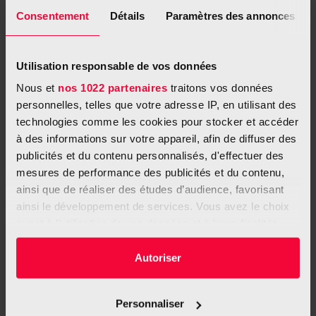
Palliativpflege: Die Patientenverfügung
Consentement
Détails
Paramètres des annonces
Die Patientenverfügung ist ein schriftlich verfasstes Dokument,
in dem Sie im Voraus festhalten, wie Ihre medizinische
Utilisation responsable de vos données
Behandlung und Pflege aussehen soll, wenn Sie nicht in der
Nous et
nos 1022 partenaires
traitons vos données
Lage sein sollten, diese zu äußern oder Entscheidungen für sich
personnelles, telles que votre adresse IP, en utilisant des
selbst zu treffen.
technologies comme les cookies pour stocker et accéder
à des informations sur votre appareil, afin de diffuser des
publicités et du contenu personnalisés, d'effectuer des
Mehr
mesures de performance des publicités et du contenu,
ainsi que de réaliser des études d’audience, favorisant
ainsi le développement de services. Vous avez le choix
quant à l'utilisation de vos données et à leurs finalités.
Vous pouvez modifier ou retirer votre consentement à
tout moment en consultant la Déclaration relative aux
Autoriser
cookies ou en cliquant sur l'icône de confidentialité.
Personnaliser
Si vous le permettez, nous aimerions également :