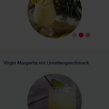
déclaration sur les cookies.
Les cookies nous permettent de personnaliser le contenu
et les annonces, d'offrir des fonctionnalités relatives aux
médias sociaux et d'analyser notre trafic. Nous
partageons également des informations sur l'utilisation de
notre site avec nos partenaires de médias sociaux, de
publicité et d'analyse, qui peuvent combiner celles-ci
avec d'autres informations que vous leur avez fournies
ou qu'ils ont collectées lors de votre utilisation de leurs
services.
Virgin Margarita mit Limettengeschmack