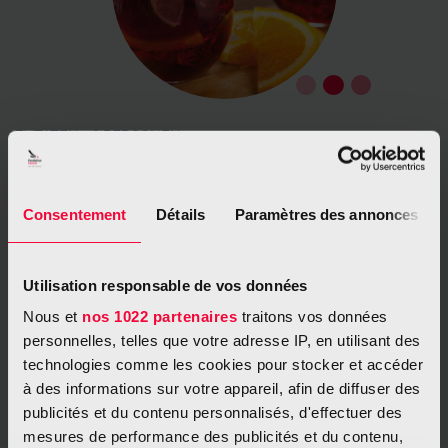
ZUTATEN - 6 PERSONEN
1l Orangensaft
75 cl fettarme Limonade
Consentement
Détails
Paramètres des annonces
1 kleines Glas Grenadine
3 frische Orangen
Utilisation responsable de vos données
4 Gewürznelken
Nous et
nos 1022 partenaires
traitons vos données
2 Sternanissterne
personnelles, telles que votre adresse IP, en utilisant des
2 Zimtstangen
technologies comme les cookies pour stocker et accéder
à des informations sur votre appareil, afin de diffuser des
publicités et du contenu personnalisés, d'effectuer des
mesures de performance des publicités et du contenu,