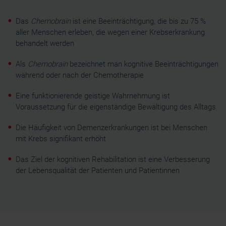
Les cookies nous permettent de personnaliser le contenu
Das
Chemobrain
ist eine Beeinträchtigung, die bis zu 75 %
et les annonces, d'offrir des fonctionnalités relatives aux
aller Menschen erleben, die wegen einer Krebserkrankung
médias sociaux et d'analyser notre trafic. Nous
behandelt werden
partageons également des informations sur l'utilisation de
notre site avec nos partenaires de médias sociaux, de
Als
Chemobrain
bezeichnet man kognitive Beeinträchtigungen
publicité et d'analyse, qui peuvent combiner celles-ci
während oder nach der Chemotherapie
avec d'autres informations que vous leur avez fournies
Eine funktionierende geistige Wahrnehmung ist
ou qu'ils ont collectées lors de votre utilisation de leurs
Voraussetzung für die eigenständige Bewältigung des Alltags
services.
Die Häufigkeit von Demenzerkrankungen ist bei Menschen
mit Krebs signifikant erhöht
Das Ziel der kognitiven Rehabilitation ist eine Verbesserung
der Lebensqualität der Patienten und Patientinnen