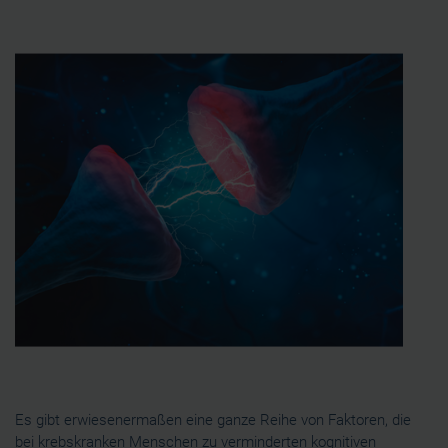
Es gibt erwiesenermaßen eine ganze Reihe von Faktoren, die
bei krebskranken Menschen zu verminderten kognitiven