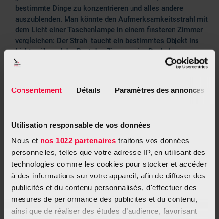
bestimmte Dinge zu konzentrieren und alles andere
auszublenden. Man könnte den Aufmerksamkeitsstrahl mit
dem Licht einer Taschenlampe in einem finsteren Zimmer
vergleichen: Der Strahl taucht ein bestimmtes Objekt ins
Licht, während der Rest des Zimmers im Dunkeln
verschwindet.
Consentement
Détails
Paramètres des annonces
Tipps zur Reduzierung
Utilisation responsable de vos données
äußerer Reize
Nous et
nos 1022 partenaires
traitons vos données
personnelles, telles que votre adresse IP, en utilisant des
Minimieren Sie
technologies comme les cookies pour stocker et accéder
Hintergrundgeräusche
à des informations sur votre appareil, afin de diffuser des
(schalten Sie elektrische Geräte
publicités et du contenu personnalisés, d'effectuer des
aus, etc ...)
mesures de performance des publicités et du contenu,
ainsi que de réaliser des études d’audience, favorisant
Erledigen Sie wichtige oder