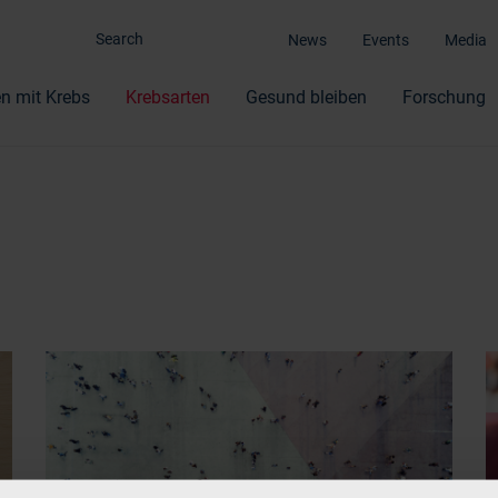
News
Events
Media
n mit Krebs
Krebsarten
Gesund bleiben
Forschung