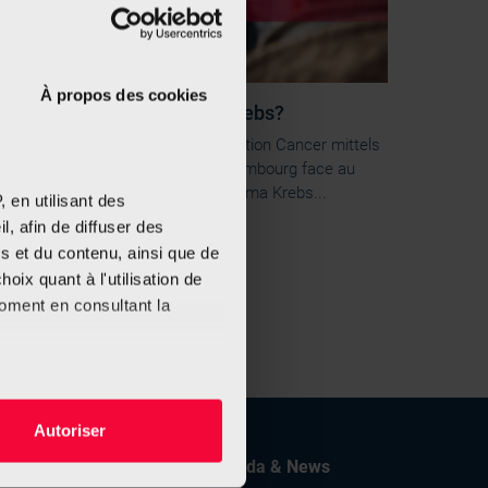
À propos des cookies
as weiß Luxemburg über Krebs?
usammen mit ILRES hat die Fondation Cancer mittels
er Umfrage “Les résidents du Luxembourg face au
ancer” den Wissensstand zum Thema Krebs...
 en utilisant des
, afin de diffuser des
s et du contenu, ainsi que de
oix quant à l'utilisation de
moment en consultant la
es à plusieurs mètres près
Autoriser
s spécifiques (empreintes
orschung
Agenda & News