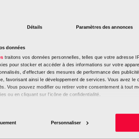
Détails
Paramètres des annonces
Krebserkrankungen in Luxemburg –
W
Statistiken
Z
vos données
Jedes Jahr werden in Luxemburg über 3.000 neue
d
Krebsfälle diagnostiziert, und mehr als 1.000 Menschen
c
es
traitons vos données personnelles, telles que votre adresse IP,
sterben an den...
es pour stocker et accéder à des informations sur votre appareil
sonnalisés, d'effectuer des mesures de performance des publicité
e, favorisant ainsi le développement de services. Vous avez le ch
ités. Vous pouvez modifier ou retirer votre consentement à tout 
es ou en cliquant sur l'icône de confidentialité.
imerions également :
tions sur votre localisation géographique qui peuvent être précis
quement
Personnaliser
eil en l'analysant activement pour en relever les caractéristique
Uns helfen
Publikationen
F