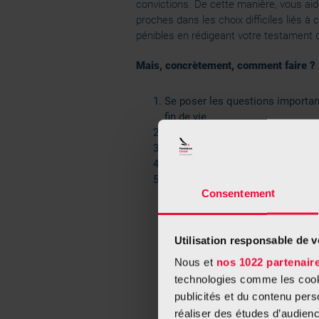
convictions. De cette manière, vous ai
proches dans les choix difficiles liés 
pénibles en rédigeant votre testament d
Mais, concrètement, comment faire ?
Se poser les questions importan
fin de vie
En discuter avec son médecin
Choisir une personne de confia
Rédiger
Ma volonté en fin de vie
En discuter avec sa famille proc
Consentement
entourage
Utilisation responsable de 
En savoir plus
Nous et
nos 1022 partenair
technologies comme les cooki
publicités et du contenu per
réaliser des études d’audienc