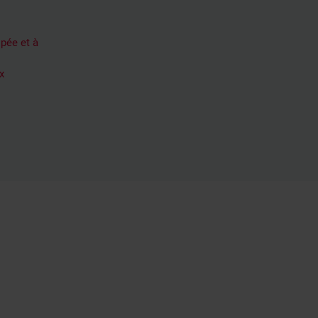
ipée et à
x