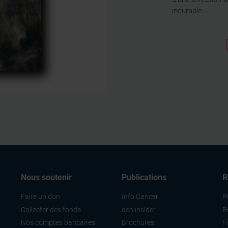
incurable.
Nous soutenir
Publications
R
Faire un don
Info Cancer
P
Collecter des fonds
den ins!der
B
Nos comptes bancaires
Brochures
F