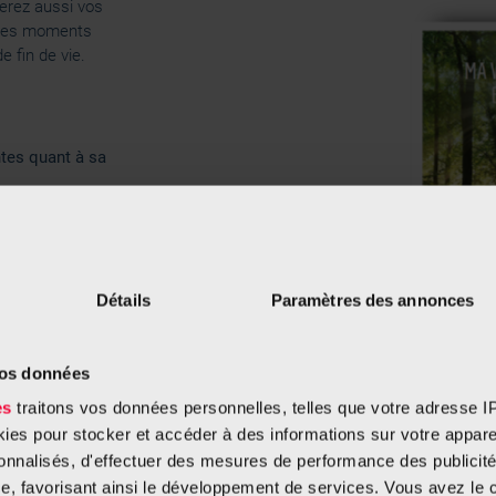
derez aussi vos
à ces moments
e fin de vie.
tes quant à sa
nce
he et son
Détails
Paramètres des annonces
vos données
es
traitons vos données personnelles, telles que votre adresse IP,
es pour stocker et accéder à des informations sur votre appareil
sonnalisés, d'effectuer des mesures de performance des publicité
e, favorisant ainsi le développement de services. Vous avez le ch