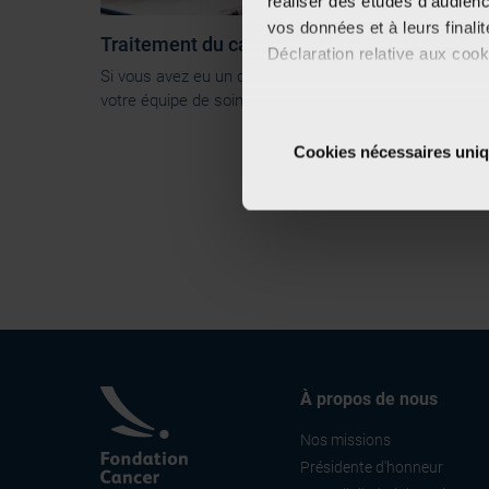
réaliser des études d’audienc
vos données et à leurs final
Traitement du cancer de la prostate
Déclaration relative aux cooki
Si vous avez eu un diagnostic de cancer de la prostate
votre équipe de soins discutera de vos...
Si vous le permettez, nous a
Collecter des informa
Cookies nécessaires uni
Identifier votre appar
digitales).
Pour en savoir plus sur le tr
Détails »
. Vous pouvez modifi
Les cookies nous permettent d
sociaux et d'analyser notre t
partenaires de médias sociaux
vous leur avez fournies ou qu'
À propos de nous
Nos missions
Présidente d'honneur