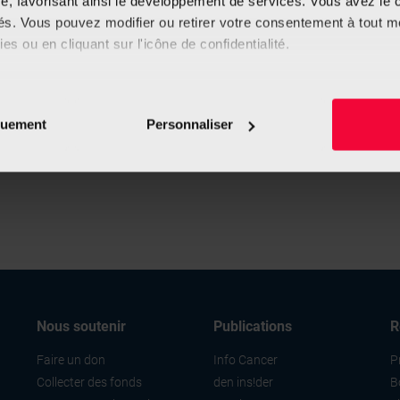
e, favorisant ainsi le développement de services. Vous avez le ch
ités. Vous pouvez modifier ou retirer votre consentement à tout 
Votre groupe d'entraide pour patients atteints
es ou en cliquant sur l'icône de confidentialité.
de cancer de la prostate
,
Ce groupe s’adresse aux hommes atteints d’un cancer
imerions également :
de la prostate, qui aimeraient avoir l’occasion
tions sur votre localisation géographique qui peuvent être précis
d’échanger avec des...
quement
Personnaliser
eil en l'analysant activement pour en relever les caractéristique
aitement de vos données personnelles et définir vos préférences
er ou retirer votre consentement à tout moment à partir de la dé
e personnaliser le contenu et les annonces, d'offrir des fonctio
rafic. Nous partageons également des informations sur l'utilisati
, de publicité et d'analyse, qui peuvent combiner celles-ci avec
ils ont collectées lors de votre utilisation de leurs services.
Nous soutenir
Publications
R
Faire un don
Info Cancer
P
Collecter des fonds
den ins!der
B