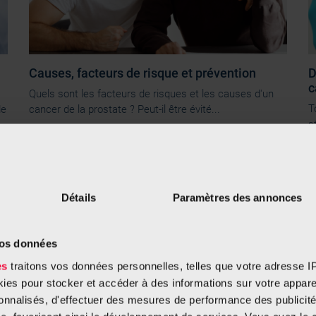
Causes, facteurs de risque et prévention
D
c
Quels sont les facteurs de risques et les causes d'un
T
de
cancer de la prostate ? Peut-il être évité...
s
Détails
Paramètres des annonces
vos données
es
traitons vos données personnelles, telles que votre adresse IP,
es pour stocker et accéder à des informations sur votre appareil
sonnalisés, d'effectuer des mesures de performance des publicité