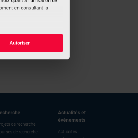
oix quant à l'utilisation de
moment en consultant la
es à plusieurs mètres près
Autoriser
s spécifiques (empreintes
, reportez-vous à la
section «
claration sur les cookies.
nnalités relatives aux médias
on de notre site avec nos
 d'autres informations que
echerche
Actualités et
évènements
rojets de recherche
Actualités
ourses de recherche