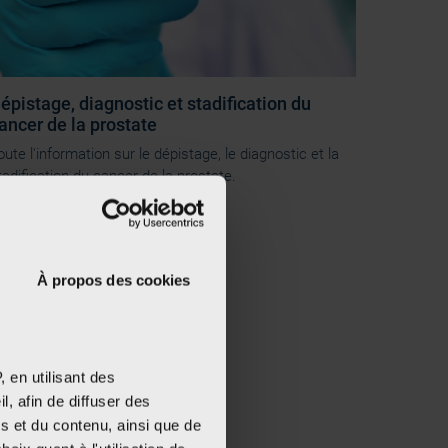
épistage, diagnostic et stadification du
ancer de la prostate
oute l'information sur le dépistage, le diagnostic et la
tadification du cancer de la prostate.
À propos des cookies
 en utilisant des
, afin de diffuser des
s et du contenu, ainsi que de