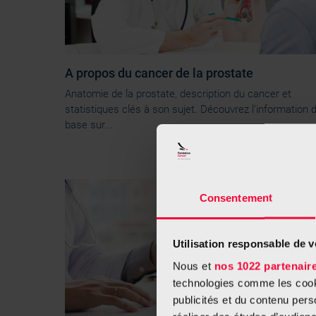
A propos du cancer de la prostate
Anatomie de la prostate, description du cancer et
statistiques clés à son sujet. Découvrez l'information 
base sur...
Consentement
Utilisation responsable de 
Nous et
nos 1022 partenair
technologies comme les cooki
publicités et du contenu per