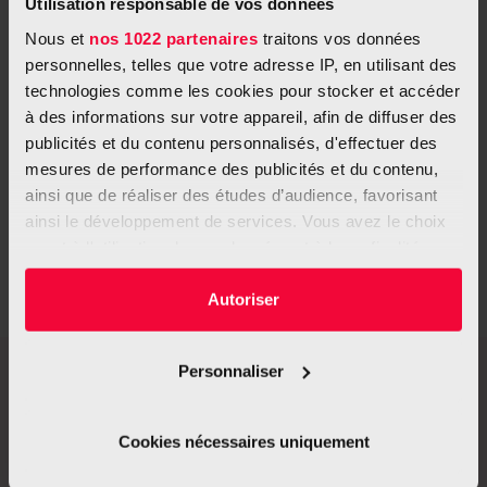
Utilisation responsable de vos données
Nous et
nos 1022 partenaires
traitons vos données
personnelles, telles que votre adresse IP, en utilisant des
technologies comme les cookies pour stocker et accéder
à des informations sur votre appareil, afin de diffuser des
publicités et du contenu personnalisés, d'effectuer des
mesures de performance des publicités et du contenu,
ainsi que de réaliser des études d’audience, favorisant
ainsi le développement de services. Vous avez le choix
quant à l'utilisation de vos données et à leurs finalités.
Vous pouvez modifier ou retirer votre consentement à
tout moment en consultant la Déclaration relative aux
Autoriser
cookies ou en cliquant sur l'icône de confidentialité.
"Il n'y a pas de petits dons, que de
Personnaliser
Si vous le permettez, nous aimerions également :
grands coeurs."
Collecter des informations sur votre localisation
géographique qui peuvent être précises à plusieurs
Cookies nécessaires uniquement
mètres près
Identifier votre appareil en l'analysant activement