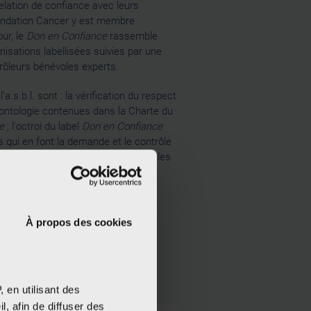
elation de confiance avec leurs
ondation Cancer y est membre
our, le
Don en Confiance
rassemble
nisations labellisées suivies par une
rôleurs bénévoles experts.
a.s.b.l. sont : la vérification du respect
ontologie contenues dans la Charte du
e
; l'octroi du label
Don en Confiance
s qui en font la demande et le contrôle
pendant des engagements auxquels les
uscrivent.
À propos des cookies
 en utilisant des
, afin de diffuser des