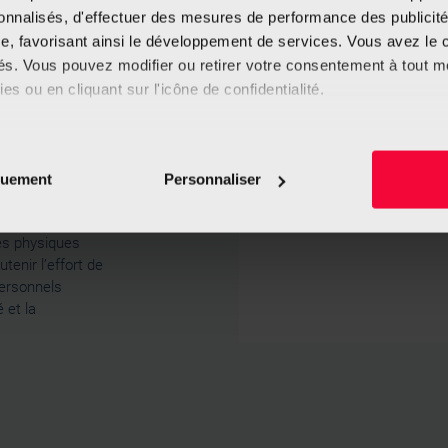
f d’accroître la
sonnalisés, d'effectuer des mesures de performance des publicité
de maladies
e, favorisant ainsi le développement de services. Vous avez le ch
ue thérapeutique
ités. Vous pouvez modifier ou retirer votre consentement à tout 
res afin de
s maladies et/ou
es ou en cliquant sur l'icône de confidentialité.
 vie. La
r de la
imerions également :
tions sur votre localisation géographique qui peuvent être précis
quement
Personnaliser
eil en l'analysant activement pour en relever les caractéristique
nté
sont
Sport de Santé »
aitement de vos données personnelles et définir vos préférences
és physiques
er ou retirer votre consentement à tout moment à partir de la dé
tenir l’effort de
personnels
 et la
e personnaliser le contenu et les annonces, d'offrir des fonctio
rafic. Nous partageons également des informations sur l'utilisati
, de publicité et d'analyse, qui peuvent combiner celles-ci avec
ils ont collectées lors de votre utilisation de leurs services.