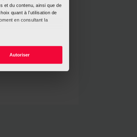
s et du contenu, ainsi que de
oix quant à l'utilisation de
moment en consultant la
es à plusieurs mètres près
Autoriser
s spécifiques (empreintes
, reportez-vous à la
section «
claration sur les cookies.
nnalités relatives aux médias
on de notre site avec nos
 d'autres informations que