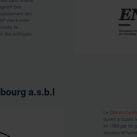
ves dans la lutte
tageant des
 coordonnant des
SP vise à créer
tivités de
r des politiques
ourg a.s.b.l
Le
Don en Confi
ouvert à toutes l
en 1989 par de g
sociales et huma