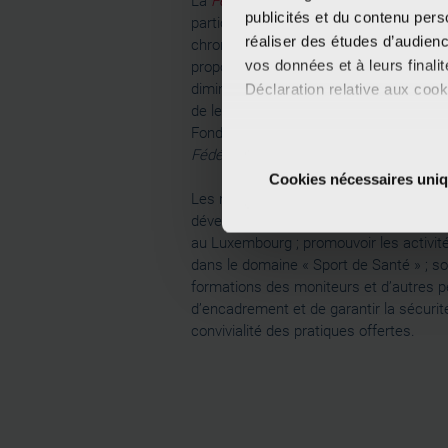
La
Fédération Sport Santé
a pour objecti
publicités et du contenu per
participation des personnes atteintes 
réaliser des études d’audienc
chroniques aux cours d’activité physiq
vos données et à leurs final
proposés au Luxembourg par ses memb
diminuer le risque de récidives de leur
Déclaration relative aux cooki
de leur donner un plus grand confort de
Fondation Cancer est membre fondateu
Si vous le permettez, nous a
Fédération Sport Santé
.
Collecter des informa
Cookies nécessaires uni
Identifier votre appar
Les missions de la
Fédération Sport Sa
digitales).
développer et diffuser le concept de « 
Pour en savoir plus sur le tr
au Luxembourg ; promouvoir les activit
Détails »
. Vous pouvez modifi
dans le domaine « Sport de Santé » ; sou
formations des moniteurs et d’autres 
d’encadrement et de garantir la sécurité
Les cookies nous permettent d
convivialité des pratiques offertes.
sociaux et d'analyser notre t
partenaires de médias sociaux
vous leur avez fournies ou qu'