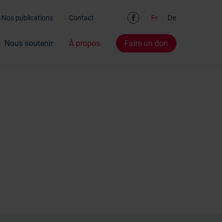
Facebook
Fr
De
Nos publications
Contact
Nous soutenir
À propos
Faire un don