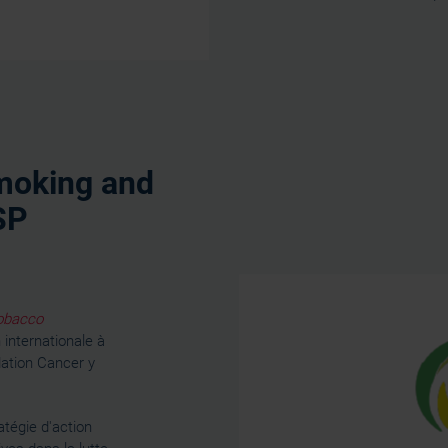
moking and
SP
obacco
internationale à
dation Cancer y
tégie d'action