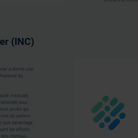
efficient à l’inf
er (INC)
ncer a donné une
 National du
auté médicale
nationale pour
eurs privés qui
soins du patient
ent que davantage
sant les efforts
 des hôpitaux,