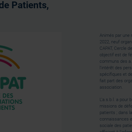
de Patients,
Animés par une 
2022, neuf orga
CAPAT, Cercle de
objectif est de f
communs des a.s
l’intérêt des per
spécifiques et d
fait part des or
association.
L’a.s.b.l. a pou
missions de défe
patients ; dans 
connaissances en
sociale des patie