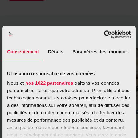
Ce qui pourrait vous intéresser aussi
Consentement
Détails
Paramètres des annonces
Utilisation responsable de vos données
Nous et
nos 1022 partenaires
traitons vos données
personnelles, telles que votre adresse IP, en utilisant des
technologies comme les cookies pour stocker et accéder
à des informations sur votre appareil, afin de diffuser des
Faire un don régulier
Faire un le
publicités et du contenu personnalisés, d'effectuer des
mesures de performance des publicités et du contenu,
ainsi que de réaliser des études d’audience, favorisant
ainsi le développement de services. Vous avez le choix