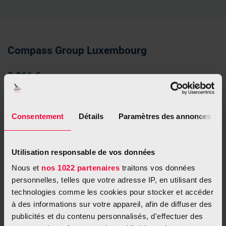
Compass Group Luxembourg
3 216 €
Dans le cadre d’Octobre Rose, le mois de sensibilisation au
cancer du sein, et de l’initiative Movember, Compass Group
Consentement
Détails
Paramètres des annonces
Luxembourg a une nouvelle fois témoigné de sa solidarité en
soutenant la Fondation Cancer.
Grâce aux actions menées en octobre et en novembre, un
Utilisation responsable de vos données
montant de 3 216 € a pu être collecté et remis à la Fondation
Nous et
nos 1022 partenaires
traitons vos données
Cancer.
personnelles, telles que votre adresse IP, en utilisant des
technologies comme les cookies pour stocker et accéder
« En tant que Compass Group Luxembourg et Eurest, nous
à des informations sur votre appareil, afin de diffuser des
considérons qu’il est de notre responsabilité, au-delà de nos
activités, de nous engager concrètement pour des causes
publicités et du contenu personnalisés, d'effectuer des