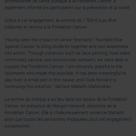
professionnel de santé publique à la Fondation Cancer, a
également informé les participants sur la prévention et la santé.
Grâce à cet engagement, la somme de 1 500 € a pu être
collectée et remise à la Fondation Cancer.
“Having seen the impact of cancer firsthand, I founded Rise
Against Cancer to bring students together and turn awareness
into action. Through initiatives such as face painting, food sales,
community service, and school-wide outreach, we were able to
support the Fondation Cancer. I am sincerely grateful to the
volunteers who made this possible. It has been meaningful to
play even a small part in this cause, and I look forward to
continuing this initiative.”, déclare Mahathi Mahendran.
La remise du chèque a eu lieu dans les locaux de la Fondation
Cancer, en présence de Margot Heirendt, directrice de la
Fondation Cancer. Elle a chaleureusement remercié Mahathi
ainsi que toutes les personnes impliquées pour cet engagement
exceptionnel.