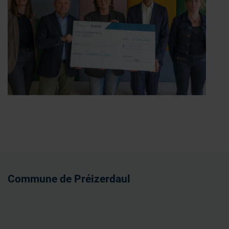
déclaration sur les cookies.
Les cookies nous permettent de personnaliser le contenu
et les annonces, d'offrir des fonctionnalités relatives aux
médias sociaux et d'analyser notre trafic. Nous
partageons également des informations sur l'utilisation de
notre site avec nos partenaires de médias sociaux, de
publicité et d'analyse, qui peuvent combiner celles-ci
avec d'autres informations que vous leur avez fournies
ou qu'ils ont collectées lors de votre utilisation de leurs
services.
Commune de Préizerdaul