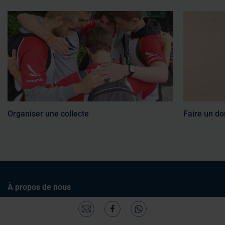
Organiser une collecte
Faire un do
À propos de nous
Nos missions
Présidente d'honneur