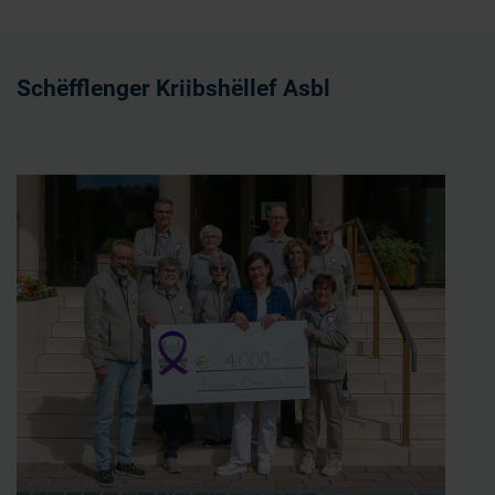
Schëfflenger Kriibshëllef Asbl