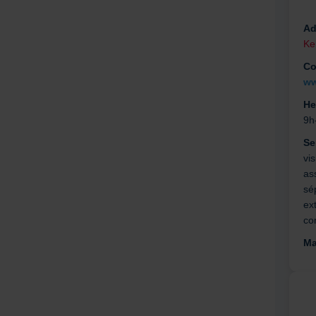
Ad
Ke
Co
ww
He
9h
Se
vis
as
sé
ext
co
Ma