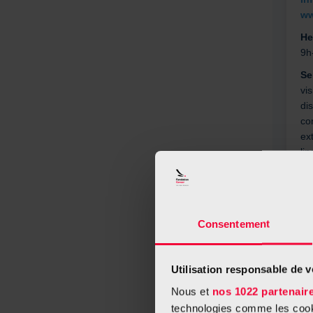
ww
He
9h
Se
vis
di
co
ext
lin
Ma
au
Consentement
Ad
Utilisation responsable de 
53
Nous et
nos 1022 partenair
Co
technologies comme les cooki