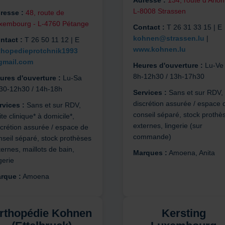
Adresse :
134, route d’Arlon
L-8008 Strassen
resse :
48, route de
xembourg - L-4760 Pétange
Contact :
T 26 31 33 15 | E
kohnen@strassen.lu
|
ntact :
T 26 50 11 12 | E
www.kohnen.lu
thopedieprotchnik1993
mail.com
Heures d'ouverture :
Lu-Ve
8h-12h30 / 13h-17h30
ures d'ouverture :
Lu-Sa
30-12h30 / 14h-18h
Services :
Sans et sur RDV,
discrétion assurée / espace 
rvices :
Sans et sur RDV,
conseil séparé, stock prothè
ite clinique* à domicile*,
externes, lingerie (sur
scrétion assurée / espace de
commande)
nseil séparé, stock prothèses
ernes, maillots de bain,
Marques :
Amoena, Anita
gerie
rque :
Amoena
rthopédie Kohnen
Kersting