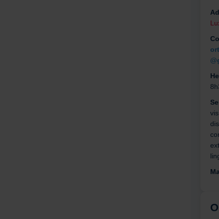
Ad
Lu
Co
or
@g
He
8h
Se
vis
di
co
ext
lin
Ma
O