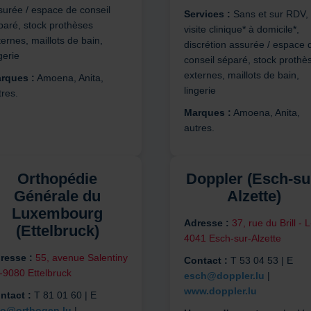
surée / espace de conseil
Services :
Sans et sur RDV,
paré, stock prothèses
visite clinique* à domicile*,
ernes, maillots de bain,
discrétion assurée / espace 
gerie
conseil séparé, stock prothè
externes, maillots de bain,
rques :
Amoena, Anita,
lingerie
tres.
Marques :
Amoena, Anita,
autres.
Orthopédie
Doppler (Esch-su
Générale du
Alzette)
Luxembourg
Adresse :
37, rue du Brill - L
(Ettelbruck)
4041 Esch-sur-Alzette
resse :
55, avenue Salentiny
Contact :
T 53 04 53 | E
L-9080 Ettelbruck
esch@doppler.lu
|
www.doppler.lu
ntact :
T 81 01 60 | E
fo@orthogen.lu
|