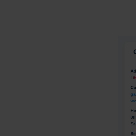
Ad
Li
Co
ga
ww
He
8h
Sa
Se