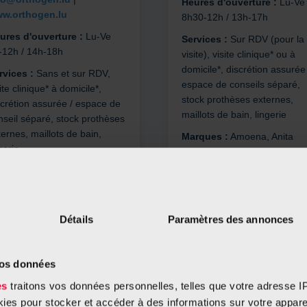
Heures d'ouverture :
Lu-Ve
w.orthogen.lu
8h30-12h / 13h-17h
ures d'ouverture :
Lu-Ve
Services :
Sur RDV (pour la
-12h / 14h-18h
visite), visite clinique* ou à
domicile*, discrétion assurée 
rvices :
Sans et sur RDV,
espace de conseils séparé,
ite clinique* à domicile*,
stock prothèses externes,
scrétion assurée / espace de
maillots de bain, lingerie
nseil séparé, stock prothèses
ernes, maillots de bain,
Marques :
Amoena, Anita
gerie
rques :
Amoena, Anita,
tres.
Détails
Paramètres des annonces
Doppler (Contern)
Orthopédie
Pro-Technik
resse :
3, rue de l’Etang - L-
vos données
(Strassen)
26 Contern
es
traitons vos données personnelles, telles que votre adresse IP,
Adresse :
124a, rue des
ntact :
T 35 75 34 1 | E
es pour stocker et accéder à des informations sur votre appareil