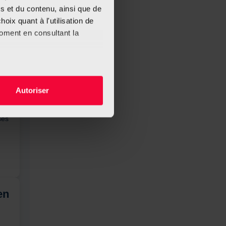
s et du contenu, ainsi que de
oix quant à l'utilisation de
3
moment en consultant la
es à plusieurs mètres près
Autoriser
s spécifiques (empreintes
de
ses
, reportez-vous à la
section «
claration sur les cookies.
nnalités relatives aux médias
on de notre site avec nos
 d'autres informations que
en