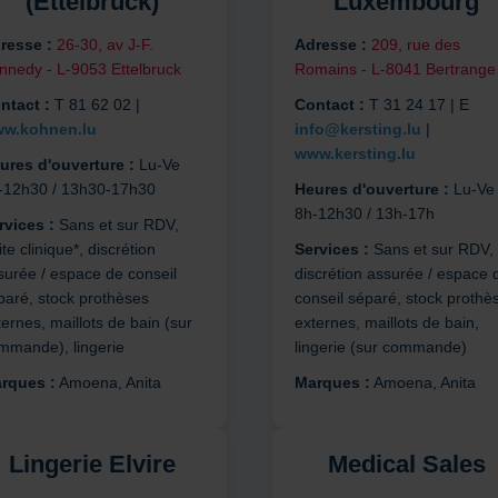
(Ettelbruck)
Luxembourg
resse :
26-30, av J-F.
Adresse :
209, rue des
nnedy - L-9053 Ettelbruck
Romains - L-8041 Bertrange
ntact :
T 81 62 02 |
Contact :
T 31 24 17 | E
w.kohnen.lu
info@kersting.lu
|
www.kersting.lu
ures d'ouverture :
Lu-Ve
-12h30 / 13h30-17h30
Heures d'ouverture :
Lu-Ve
8h-12h30 / 13h-17h
rvices :
Sans et sur RDV,
ite clinique*, discrétion
Services :
Sans et sur RDV,
surée / espace de conseil
discrétion assurée / espace 
paré, stock prothèses
conseil séparé, stock prothè
ernes, maillots de bain (sur
externes, maillots de bain,
mmande), lingerie
lingerie (sur commande)
rques :
Amoena, Anita
Marques :
Amoena, Anita
Lingerie Elvire
Medical Sales