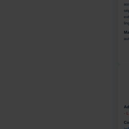
as
sé
ext
lin
Ma
au
Ad
- 
Co
in