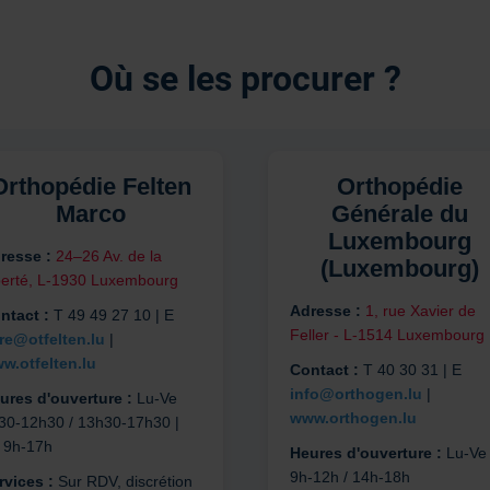
Où se les procurer ?
Orthopédie Felten
Orthopédie
Marco
Générale du
Luxembourg
resse :
24–26 Av. de la
(Luxembourg)
berté, L-1930 Luxembourg
Adresse :
1, rue Xavier de
ntact :
T 49 49 27 10 | E
Feller - L-1514 Luxembourg
re@otfelten.lu
|
w.otfelten.lu
Contact :
T 40 30 31 | E
info@orthogen.lu
|
ures d'ouverture :
Lu-Ve
www.orthogen.lu
30-12h30 / 13h30-17h30 |
 9h-17h
Heures d'ouverture :
Lu-Ve
9h-12h / 14h-18h
rvices :
Sur RDV, discrétion