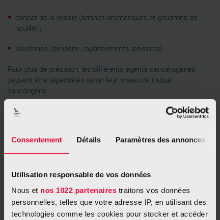
cancer de la vessie (amines aromatiques et goudrons de
houille) ;
leucémies (benzène, rayonnements ionisants).
Pour plus de précision, les différents agents cancérogènes
peuvent être répertoriés selon leur niveau de risque
cancérigène.
Consentement
Détails
Paramètres des annonces
Les agents cancérogènes
Utilisation responsable de vos données
Nous et
nos 1022 partenaires
traitons vos données
personnelles, telles que votre adresse IP, en utilisant des
Les facteurs reconnus cancérogènes mais
technologies comme les cookies pour stocker et accéder
avec un manque de données (appréciation