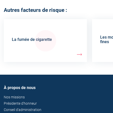
Autres facteurs de risque :
Les mot
La fumée de cigarette
fines
À propos de nous
Nos missions
Présidente d'honneur
Conseil d'administration