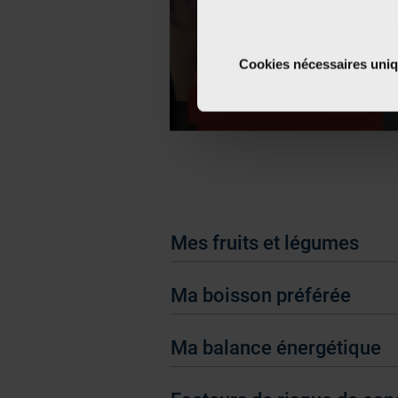
Si vous le permettez, nous a
Collecter des informa
Cookies nécessaires uni
Identifier votre appar
digitales).
Pour en savoir plus sur le tr
Détails »
. Vous pouvez modifi
Les cookies nous permettent d
sociaux et d'analyser notre t
partenaires de médias sociaux
Mes fruits et légumes
vous leur avez fournies ou qu'
Ma boisson préférée
Ma balance énergétique