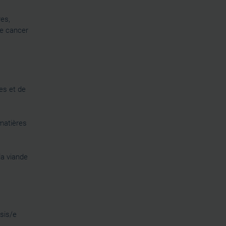
res,
de cancer
es et de
matières
la viande
ssis/e