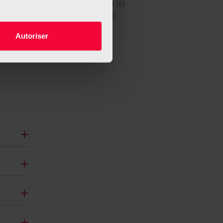
être réservé avec tous les ateliers (6)
nt un choix d’ateliers (minimum 3).
es à plusieurs mètres près
Autoriser
s spécifiques (empreintes
cter
, reportez-vous à la
section «
claration sur les cookies.
nnalités relatives aux médias
on de notre site avec nos
 d'autres informations que