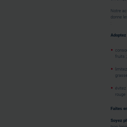
Notre act
donne le
:
Adoptez 
conso
fruits ;
limite
grasse
évitez
rouge 
Faites e
Soyez ph
trop lon