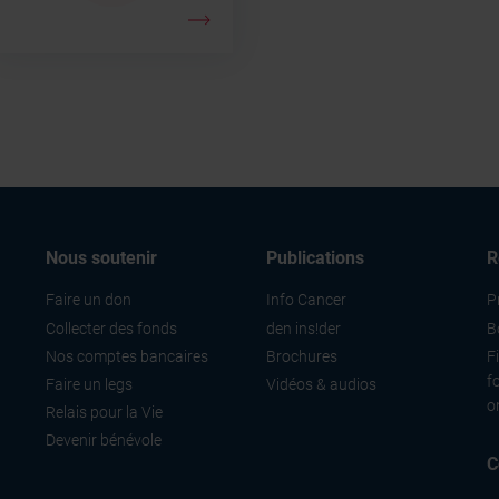
Nous soutenir
Publications
R
Faire un don
Info Cancer
P
Collecter des fonds
den ins!der
B
Nos comptes bancaires
Brochures
F
f
Faire un legs
Vidéos & audios
o
Relais pour la Vie
Devenir bénévole
C