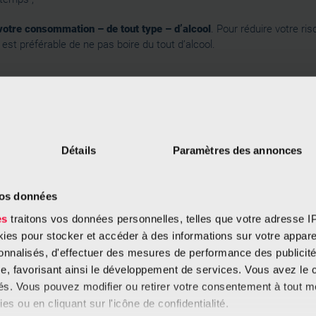
votre consommation – de tout type – d’alcool
. Pour réduire votre ri
l est préférable de ne pas boire du tout d’alcool.
Détails
Paramètres des annonces
vos données
Nos ate
es
traitons vos données personnelles, telles que votre adresse IP,
es pour stocker et accéder à des informations sur votre appareil
Le
Food Lab
se d
sonnalisés, d'effectuer des mesures de performance des publicité
ludiques qui son
e, favorisant ainsi le développement de services. Vous avez le ch
doing
. Chaque at
ités. Vous pouvez modifier ou retirer votre consentement à tout 
d’information à 
es ou en cliquant sur l'icône de confidentialité.