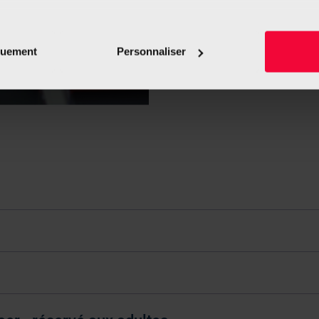
Le Food Lab peut 
ou avec uniqueme
imerions également :
tions sur votre localisation géographique qui peuvent être précis
quement
Personnaliser
eil en l'analysant activement pour en relever les caractéristique
Nous conta
aitement de vos données personnelles et définir vos préférences
er ou retirer votre consentement à tout moment à partir de la dé
e personnaliser le contenu et les annonces, d'offrir des fonctio
rafic. Nous partageons également des informations sur l'utilisati
, de publicité et d'analyse, qui peuvent combiner celles-ci avec
ils ont collectées lors de votre utilisation de leurs services.