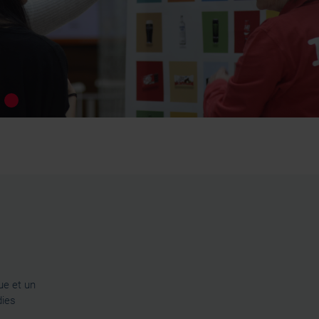
ue et un
dies