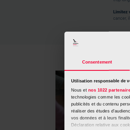
Limitez 
cancer, i
Consentement
Utilisation responsable de 
Nous et
nos 1022 partenair
technologies comme les cooki
publicités et du contenu per
réaliser des études d’audienc
vos données et à leurs final
Déclaration relative aux cooki