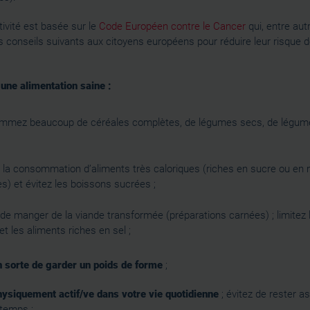
ivité est basée sur le
Code Européen contre le Cancer
qui, entre aut
s conseils suivants aux citoyens européens pour réduire leur risque 
une alimentation saine :
mmez beaucoup de céréales complètes, de légumes secs, de légum
z la consommation d’aliments très caloriques (riches en sucre ou en 
s) et évitez les boissons sucrées ;
 de manger de la viande transformée (préparations carnées) ; limitez 
et les aliments riches en sel ;
n sorte de garder un poids de forme
;
ysiquement actif/ve dans votre vie quotidienne
; évitez de rester a
gtemps ;