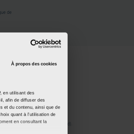
sque de
À propos des cookies
liers
 en utilisant des
, afin de diffuser des
écline en six ateliers interactifs et
s et du contenu, ainsi que de
t basés sur le principe
Learning by
oix quant à l'utilisation de
elier s’accompagne d’une fiche
moment en consultant la
emporter (en français et en allemand).