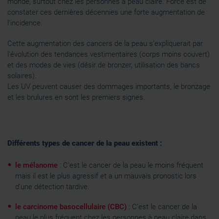
monde, surtout chez les personnes à peau claire. Force est de
avec d'autres informations que vous leur avez fournies
constater ces dernières décennies une forte augmentation de
ou qu'ils ont collectées lors de votre utilisation de leurs
l'incidence.
services.
Cette augmentation des cancers de la peau s’expliquerait par
l’évolution des tendances vestimentaires (corps moins couvert)
et des modes de vies (désir de bronzer, utilisation des bancs
solaires).
Les UV peuvent causer des dommages importants, le bronzage
et les brulures en sont les premiers signes.
Différents types de cancer de la peau existent :
le mélanome
: C’est le cancer de la peau le moins fréquent
mais il est le plus agressif et a un mauvais pronostic lors
d’une détection tardive.
le carcinome basocellulaire (CBC)
: C’est le cancer de la
peau le plus fréquent chez les personnes à peau claire dans