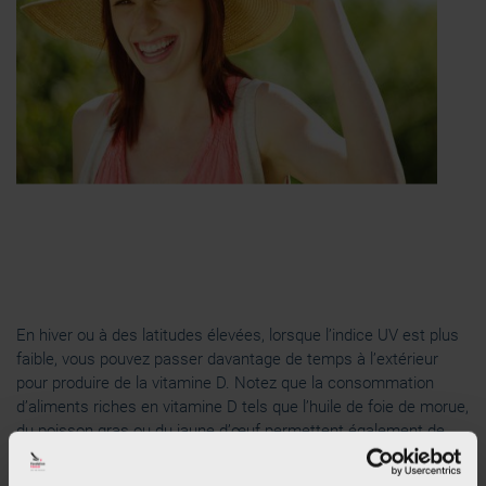
En hiver ou à des latitudes élevées, lorsque l’indice UV est plus
faible, vous pouvez passer davantage de temps à l’extérieur
pour produire de la vitamine D. Notez que la consommation
d’aliments riches en vitamine D tels que l’huile de foie de morue,
du poisson gras ou du jaune d’œuf permettent également de
prévenir une carence.