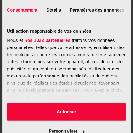
Il est inutile et déconseillé d’utiliser les bancs solaires pour
Consentement
Détails
Paramètres des annonces
augmenter le taux de vitamine D, mieux vaut utiliser alors de la
vit. D en ampoules.
Pour plus d’informations, n’hésitez pas à vous adresser à votre
Utilisation responsable de vos données
médecin généraliste.
Nous et
nos 1022 partenaires
traitons vos données
personnelles, telles que votre adresse IP, en utilisant des
technologies comme les cookies pour stocker et accéder
à des informations sur votre appareil, afin de diffuser des
Quels sont les cancers liés à l’exposition
publicités et du contenu personnalisés, d'effectuer des
aux UV ?
mesures de performance des publicités et du contenu,
ainsi que de réaliser des études d’audience, favorisant
ainsi le développement de services. Vous avez le choix
quant à l'utilisation de vos données et à leurs finalités.
Vous pouvez modifier ou retirer votre consentement à
tout moment en consultant la Déclaration relative aux
Autoriser
cookies ou en cliquant sur l'icône de confidentialité.
Personnaliser
Si vous le permettez, nous aimerions également :