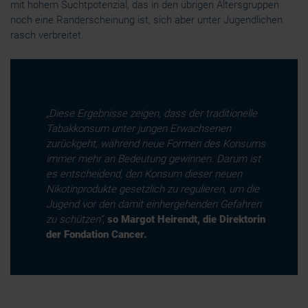
mit hohem Suchtpotenzial, das in den übrigen Altersgruppen
noch eine Randerscheinung ist, sich aber unter Jugendlichen
rasch verbreitet.
„Diese Ergebnisse zeigen, dass der traditionelle
Tabakkonsum unter jungen Erwachsenen
zurückgeht, während neue Formen des Konsums
immer mehr an Bedeutung gewinnen. Darum ist
es entscheidend, den Konsum dieser neuen
Nikotinprodukte gesetzlich zu regulieren, um die
Jugend vor den damit einhergehenden Gefahren
zu schützen“
,
so Margot Heirendt, die Direktorin
der Fondation Cancer.