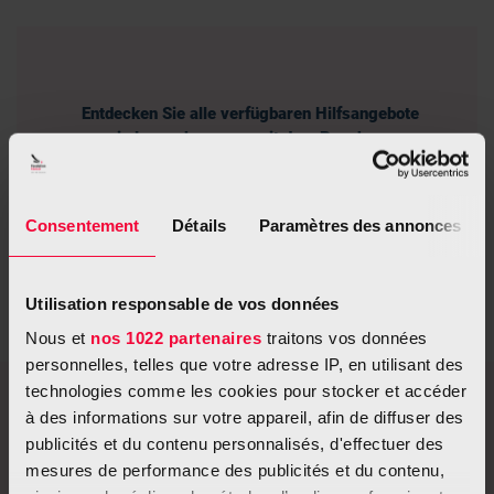
Entdecken Sie alle verfügbaren Hilfsangebote
in Luxemburg, um mit dem Rauchen
aufzuhören.
Consentement
Détails
Paramètres des annonces
info-tabac.lu
Utilisation responsable de vos données
Nous et
nos 1022 partenaires
traitons vos données
personnelles, telles que votre adresse IP, en utilisant des
technologies comme les cookies pour stocker et accéder
à des informations sur votre appareil, afin de diffuser des
Alle Ergebnisse der Umfrage finden Sie
publicités et du contenu personnalisés, d'effectuer des
auf
maviesanstabac.lu
.
mesures de performance des publicités et du contenu,