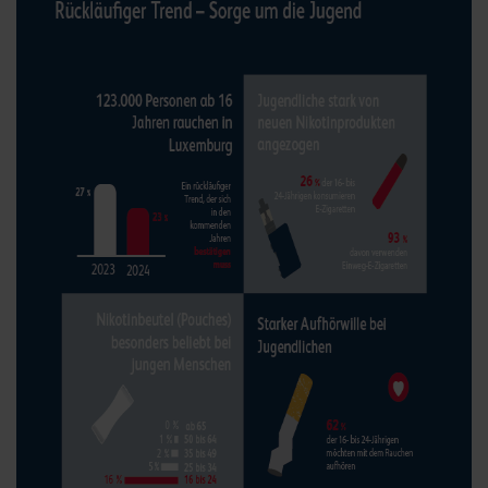
Les cookies nous permettent de personnaliser le contenu
et les annonces, d'offrir des fonctionnalités relatives aux
médias sociaux et d'analyser notre trafic. Nous
partageons également des informations sur l'utilisation de
notre site avec nos partenaires de médias sociaux, de
publicité et d'analyse, qui peuvent combiner celles-ci
avec d'autres informations que vous leur avez fournies
ou qu'ils ont collectées lors de votre utilisation de leurs
services.