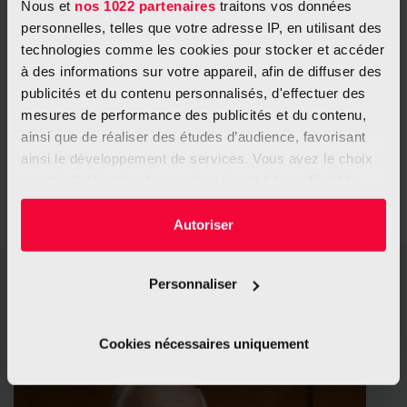
Nous et
nos 1022 partenaires
traitons vos données
personnelles, telles que votre adresse IP, en utilisant des
technologies comme les cookies pour stocker et accéder
à des informations sur votre appareil, afin de diffuser des
publicités et du contenu personnalisés, d'effectuer des
mesures de performance des publicités et du contenu,
ainsi que de réaliser des études d’audience, favorisant
ainsi le développement de services. Vous avez le choix
quant à l'utilisation de vos données et à leurs finalités.
Vous pouvez modifier ou retirer votre consentement à
tout moment en consultant la Déclaration relative aux
Autoriser
cookies ou en cliquant sur l'icône de confidentialité.
Personnaliser
Si vous le permettez, nous aimerions également :
„Das Cyberknife war für mich perfekt”
Collecter des informations sur votre localisation
géographique qui peuvent être précises à plusieurs
Cookies nécessaires uniquement
mètres près
Identifier votre appareil en l'analysant activement
pour en relever les caractéristiques spécifiques