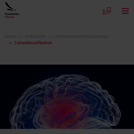
Home
Krebsarten
Hirntumore bei Erwachsenen
Tumorklassifikation