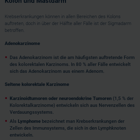
Kolon und Mastdarm
déclaration sur les cookies.
Krebserkrankungen können in allen Bereichen des Kolons
Les cookies nous permettent de personnaliser le contenu
auftreten, doch in über der Hälfte aller Fälle ist der Sigmadarm
et les annonces, d'offrir des fonctionnalités relatives aux
betroffen.
médias sociaux et d'analyser notre trafic. Nous
Adenokarzinome
partageons également des informations sur l'utilisation de
notre site avec nos partenaires de médias sociaux, de
Das Adenokarzinom ist die am häufigsten auftretende Form
publicité et d'analyse, qui peuvent combiner celles-ci
des kolorektalen Karzinoms. In 80 % aller Fälle entwickelt
avec d'autres informations que vous leur avez fournies
sich das Adenokarzinom aus einem Adenom.
ou qu'ils ont collectées lors de votre utilisation de leurs
services.
Seltene kolorektale Karzinome
Karzinoidtumoren oder neuroendokrine Tumoren
(1,5 % der
Kolorektalkarzinome) entwickeln sich aus Nervenzellen des
Verdauungssystems.
Als
Lymphome
bezeichnet man Krebserkrankungen der
Zellen des Immunsystems, die sich in den Lymphknoten
entwickeln.