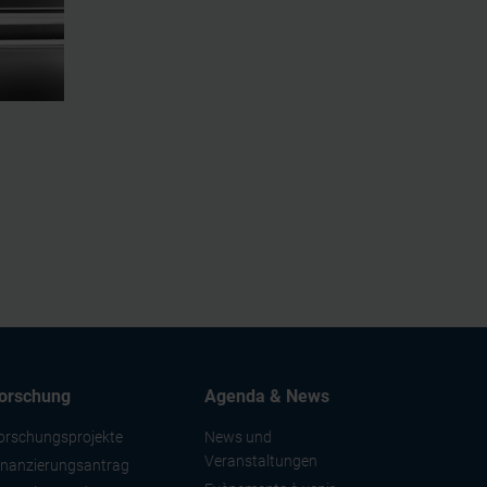
orschung
Agenda & News
orschungsprojekte
News und
Veranstaltungen
inanzierungsantrag