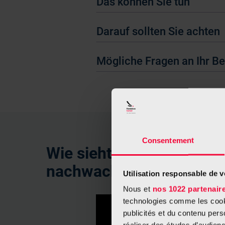
Das können Sie tun
Darauf sollten Sie achten
Mögliche Fragen an Ihr 
Consentement
Wie sieht es aus, wenn d
nachwachsen?
Utilisation responsable de 
Nous et
nos 1022 partenair
technologies comme les cooki
publicités et du contenu per