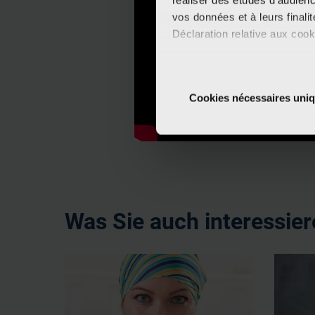
réaliser des études d’audienc
vos données et à leurs final
Déclaration relative aux cooki
Si vous le permettez, nous a
Collecter des informa
Cookies nécessaires uni
Identifier votre appar
digitales).
Pour en savoir plus sur le tr
Détails »
. Vous pouvez modifi
Les cookies nous permettent d
sociaux et d'analyser notre t
Was Sie auch interessie
partenaires de médias sociaux
vous leur avez fournies ou qu'