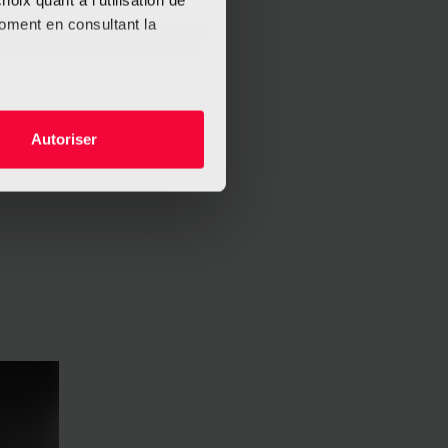
oix quant à l'utilisation de
e oder ein Jahr später: Jeder in
moment en consultant la
s!
 des
Boop project
können Sie sich
e Haare nach einer Chemotherapie
es à plusieurs mètres près
Autoriser
s spécifiques (empreintes
, reportez-vous à la
section «
claration sur les cookies.
nnalités relatives aux médias
on de notre site avec nos
 d'autres informations que