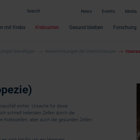
News
Events
Media
n mit Krebs
Krebsarten
Gesund bleiben
Forschung
ungen bewältigen
Nebenwirkungen der Chemotherapie
Haaraus
opezie)
ausfall einher. Ursache für diese
h schnell teilenden Zellen durch die
e Krebszellen, aber auch die gesunden Zellen
 es sich häufig um ein langsam