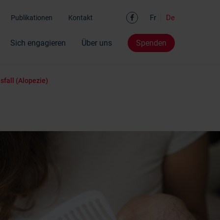
Facebook
Fr
De
Publikationen
Kontakt
Sich engagieren
Über uns
Spenden
fall (Alopezie)