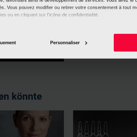
e, favorisant ainsi le développement de services. Vous avez le ch
1 Monat, 6 Monat
ités. Vous pouvez modifier ou retirer votre consentement à tout 
seinem Rhythmu
es ou en cliquant sur l'icône de confidentialité.
In diesem Video
imerions également :
ansehen, wie di
nachwachsen.
tions sur votre localisation géographique qui peuvent être précis
quement
Personnaliser
eil en l'analysant activement pour en relever les caractéristique
aitement de vos données personnelles et définir vos préférences
er ou retirer votre consentement à tout moment à partir de la dé
e personnaliser le contenu et les annonces, d'offrir des fonctio
rafic. Nous partageons également des informations sur l'utilisati
ren könnte
, de publicité et d'analyse, qui peuvent combiner celles-ci avec
ils ont collectées lors de votre utilisation de leurs services.