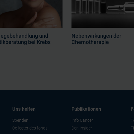
legebehandlung und
Nebenwirkungen der
ikberatung bei Krebs
Chemotherapie
Uns helfen
Publikationen
F
Spenden
Info Cancer
F
Collecter des fonds
Den Ins!der
F