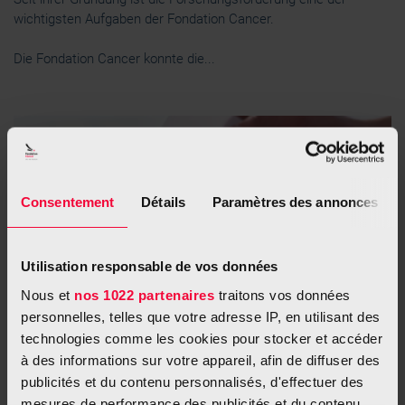
wichtigsten Aufgaben der Fondation Cancer.
Die Fondation Cancer konnte die...
Consentement
Détails
Paramètres des annonces
Utilisation responsable de vos données
Nous et
nos 1022 partenaires
traitons vos données
personnelles, telles que votre adresse IP, en utilisant des
technologies comme les cookies pour stocker et accéder
Stipendienvergabe
à des informations sur votre appareil, afin de diffuser des
Die Fondation Cancer unterstützt die Forschung durch die
publicités et du contenu personnalisés, d'effectuer des
Vergabe von Stipendien für postgraduelle Weiterbildung.
mesures de performance des publicités et du contenu,