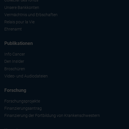
Collecter des fonds
déclaration sur les cookies.
Unsere Bankkonten
Vermächtnis und Erbschaften
Les cookies nous permettent de personnaliser le contenu
Relais pour la Vie
et les annonces, d'offrir des fonctionnalités relatives aux
Ehrenamt
médias sociaux et d'analyser notre trafic. Nous
partageons également des informations sur l'utilisation de
Publikationen
notre site avec nos partenaires de médias sociaux, de
publicité et d'analyse, qui peuvent combiner celles-ci
Info Cancer
avec d'autres informations que vous leur avez fournies
Den Ins!der
ou qu'ils ont collectées lors de votre utilisation de leurs
Broschüren
services.
Video- und Audiodateien
Forschung
Forschungsprojekte
Finanzierungsantrag
Finanzierung der Fortbildung von Krankenschwestern