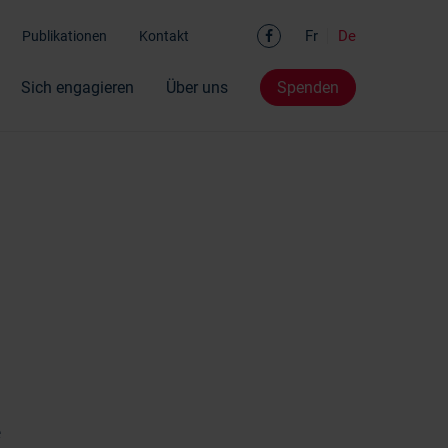
Facebook
Fr
De
Publikationen
Kontakt
Sich engagieren
Über uns
Spenden
e