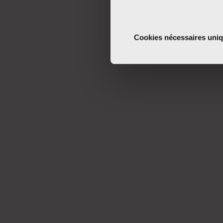
Si vous le permettez, nous a
Collecter des informa
Cookies nécessaires uni
Identifier votre appar
digitales).
Pour en savoir plus sur le tr
Détails »
. Vous pouvez modifi
Les cookies nous permettent d
sociaux et d'analyser notre t
partenaires de médias sociaux
vous leur avez fournies ou qu'