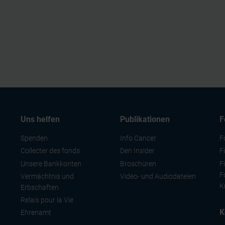
Uns helfen
Publikationen
F
Spenden
Info Cancer
F
Collecter des fonds
Den Ins!der
F
Unsere Bankkonten
Broschüren
F
F
Vermächtnis und
Video- und Audiodateien
K
Erbschaften
Relais pour la Vie
K
Ehrenamt