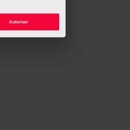
es à plusieurs mètres près
Autoriser
s spécifiques (empreintes
, reportez-vous à la
section «
claration sur les cookies.
nnalités relatives aux médias
on de notre site avec nos
 d'autres informations que