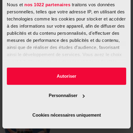
Nous et
nos 1022 partenaires
traitons vos données
personnelles, telles que votre adresse IP, en utilisant des
technologies comme les cookies pour stocker et accéder
à des informations sur votre appareil, afin de diffuser des
Actualité
publicités et du contenu personnalisés, d'effectuer des
Projet de recherche GRALL : Comment les
mesures de performance des publicités et du contenu,
allergies peuvent aider à combattre les cellules
ainsi que de réaliser des études d’audience, favorisant
cancéreuses
ainsi le développement de services. Vous avez le choix
16 janvier 2026
quant à l'utilisation de vos données et à leurs finalités.
Le projet GRALL combine des approches expérimentales avec
Vous pouvez modifier ou retirer votre consentement à
l’analyse d’échantillons sanguins prélevés chez des personnes
tout moment en consultant la Déclaration relative aux
Autoriser
avant même qu’un...
cookies ou en cliquant sur l'icône de confidentialité.
Personnaliser
Si vous le permettez, nous aimerions également :
Collecter des informations sur votre localisation
géographique qui peuvent être précises à plusieurs
Cookies nécessaires uniquement
mètres près
Identifier votre appareil en l'analysant activement