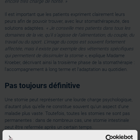
encore très chargé de honte. »
Il est important que les patients expriment clairement leurs
peurs afin de pouvoir trouver, avec leur stomathérapeute, des
solutions adaptées.
« Je conseille mes patients dans tous les
domaines de la vie, qu’il s’agisse de l’alimentation, du couple, du
travail ou du sport. L’image du corps est souvent fortement
affectée, mais il existe par exemple des vêtements spécifiques
qui permettent de dissimuler la stomie »
, explique Madame
Kroeber, décrivant ainsi la troisième phase de la stomathérapie :
l’accompagnement à long terme et l’adaptation au quotidien.
Pas toujours définitive
Une stomie peut représenter une lourde charge psychologique,
d’autant plus qu’elle ne constitue souvent qu’un aspect d’une
maladie plus vaste. Toutefois, toutes les stomies ne sont pas
permanentes : dans de nombreux cas, une stomie intestinale
peut être refermée après un certain temps.