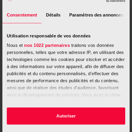
« Cela facilite naturellement l’acceptation de la stomie »,
explique Claudine Kroeber. « Les systèmes actuels sont
souvent discrets et neutralisent les odeurs, ce qui aide
Consentement
Détails
Paramètres des annonces
énormément de nombreuses personnes concernées à accepter
leur nouveau quotidien. »
Utilisation responsable de vos données
Nous et
nos 1022 partenaires
traitons vos données
personnelles, telles que votre adresse IP, en utilisant des
technologies comme les cookies pour stocker et accéder
Avec un bon accompagnement, le quotidien av
à des informations sur votre appareil, afin de diffuser des
ec une stomie devient plus facile
publicités et du contenu personnalisés, d'effectuer des
mesures de performance des publicités et du contenu,
Des échanges ouverts aident à surmonter la h
ainsi que de réaliser des études d’audience, favorisant
onte et les peurs
ainsi le développement de services. Vous avez le choix
Certaines stomies ne sont nécessaires que te
quant à l'utilisation de vos données et à leurs finalités.
mporairement
Vous pouvez modifier ou retirer votre consentement à
tout moment en consultant la Déclaration relative aux
Autoriser
cookies ou en cliquant sur l'icône de confidentialité.