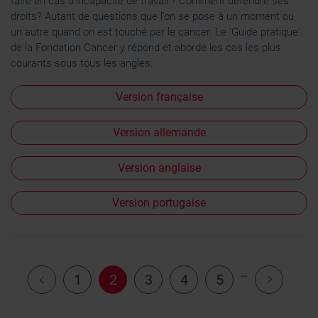
faire en cas d’incapacité de travail ? Comment défendre ses
Les cookies nous permettent de personnaliser le contenu
droits? Autant de questions que l’on se pose à un moment ou
et les annonces, d'offrir des fonctionnalités relatives aux
un autre quand on est touché par le cancer. Le 'Guide pratique'
médias sociaux et d'analyser notre trafic. Nous
de la Fondation Cancer y répond et aborde les cas les plus
partageons également des informations sur l'utilisation de
courants sous tous les angles.
notre site avec nos partenaires de médias sociaux, de
publicité et d'analyse, qui peuvent combiner celles-ci
Version française
avec d'autres informations que vous leur avez fournies
ou qu'ils ont collectées lors de votre utilisation de leurs
Version allemande
services.
Version anglaise
Version portugaise
…
1
2
3
4
5
‹ Previous
Next ›