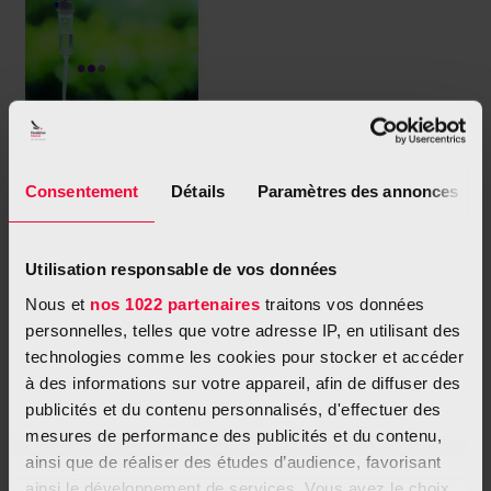
La chimiothérapie
Consentement
Détails
Paramètres des annonces
mai 2025
Chaque année au Luxembourg, quelque 2 000 hommes et
Utilisation responsable de vos données
femmes apprennent qu’ils ont un cancer. Nombreux sont les
Nous et
nos 1022 partenaires
traitons vos données
patients qui vont être traités par chimiothérapie. Cette brochure
personnelles, telles que votre adresse IP, en utilisant des
vous accompagne, ainsi que vos proches, tout au long de votre
technologies comme les cookies pour stocker et accéder
traitement, en vous offrant des conseils pratiques. Elle peut
à des informations sur votre appareil, afin de diffuser des
également vous aider à poser les bonnes questions à
publicités et du contenu personnalisés, d'effectuer des
votre médecin ou à l’équipe médicale.
mesures de performance des publicités et du contenu,
ainsi que de réaliser des études d’audience, favorisant
Version française
ainsi le développement de services. Vous avez le choix