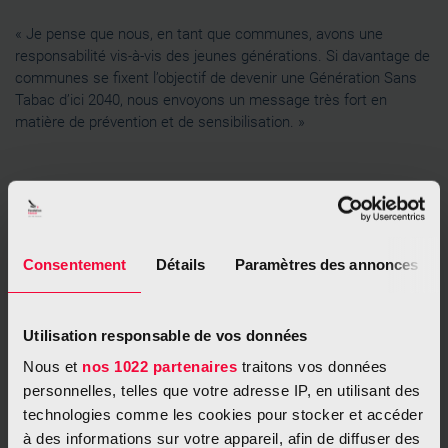
« Je pense que nous, en tant que communes, avons une
responsabilité vis-à-vis des jeunes générations. Si davantage de
communes se fixent l’objectif de devenir une Génération Sans
Tabac d’ici 2040, nous envoyons un message très fort en
matière de prévention et de sensibilisation. »
Consentement
Détails
Paramètres des annonces
Utilisation responsable de vos données
Nous et
nos 1022 partenaires
traitons vos données
personnelles, telles que votre adresse IP, en utilisant des
technologies comme les cookies pour stocker et accéder
à des informations sur votre appareil, afin de diffuser des