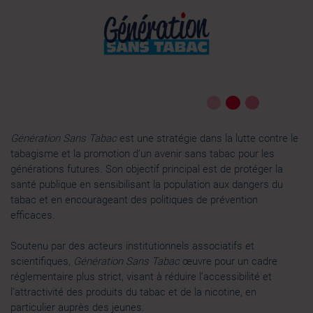
la
section « Détails »
. Vous pouvez modifier ou retirer
votre consentement à tout moment à partir de la
déclaration sur les cookies.
Les cookies nous permettent de personnaliser le contenu
et les annonces, d'offrir des fonctionnalités relatives aux
médias sociaux et d'analyser notre trafic. Nous
partageons également des informations sur l'utilisation de
Génération Sans Tabac
est une stratégie dans la lutte contre le
notre site avec nos partenaires de médias sociaux, de
tabagisme et la promotion d’un avenir sans tabac pour les
publicité et d'analyse, qui peuvent combiner celles-ci
générations futures. Son objectif principal est de protéger la
avec d'autres informations que vous leur avez fournies
santé publique en sensibilisant la population aux dangers du
ou qu'ils ont collectées lors de votre utilisation de leurs
tabac et en encourageant des politiques de prévention
services.
efficaces.
Soutenu par des acteurs institutionnels associatifs et
scientifiques,
Génération Sans Tabac
œuvre pour un cadre
réglementaire plus strict, visant à réduire l’accessibilité et
l’attractivité des produits du tabac et de la nicotine, en
particulier auprès des jeunes.