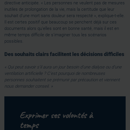
directive anticipée. « Les personnes ne veulent pas de mesures
inutiles de prolongation de la vie, mais la certitude que leur
souhait d’une mort sans douleur sera respecté », explique-t-elle.
Il est certes positif que beaucoup se penchent déjà sur ces
documents alors qu’elles sont en bonne santé, mais il est en
même temps difficile de s’imaginer tous les scénarios
possibles.
Des souhaits clairs facilitent les décisions difficiles
« Qui peut savoir s’il aura un jour besoin d’une dialyse ou d’une
ventilation artificielle ? C’est pourquoi de nombreuses
personnes souhaitent se prémunir par précaution et viennent
nous demander conseil. »
Exprimer ses volontés à
temps