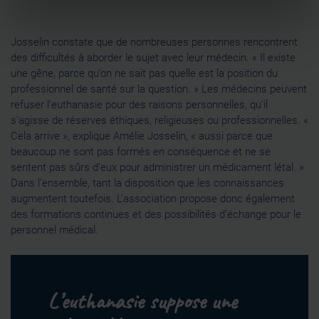
pour en relever les caractéristiques spécifiques
(empreintes digitales).
Josselin constate que de nombreuses personnes rencontrent
Pour en savoir plus sur le traitement de vos données
des difficultés à aborder le sujet avec leur médecin. « Il existe
personnelles et définir vos préférences, reportez-vous à
une gêne, parce qu’on ne sait pas quelle est la position du
la
section « Détails »
. Vous pouvez modifier ou retirer
professionnel de santé sur la question. » Les médecins peuvent
votre consentement à tout moment à partir de la
refuser l’euthanasie pour des raisons personnelles, qu’il
déclaration sur les cookies.
s’agisse de réserves éthiques, religieuses ou professionnelles. «
Cela arrive », explique Amélie Josselin, « aussi parce que
beaucoup ne sont pas formés en conséquence et ne se
Les cookies nous permettent de personnaliser le contenu
sentent pas sûrs d’eux pour administrer un médicament létal. »
et les annonces, d'offrir des fonctionnalités relatives aux
Dans l’ensemble, tant la disposition que les connaissances
médias sociaux et d'analyser notre trafic. Nous
augmentent toutefois. L’association propose donc également
partageons également des informations sur l'utilisation de
des formations continues et des possibilités d’échange pour le
notre site avec nos partenaires de médias sociaux, de
personnel médical.
publicité et d'analyse, qui peuvent combiner celles-ci
avec d'autres informations que vous leur avez fournies
ou qu'ils ont collectées lors de votre utilisation de leurs
services.
L’euthanasie suppose une