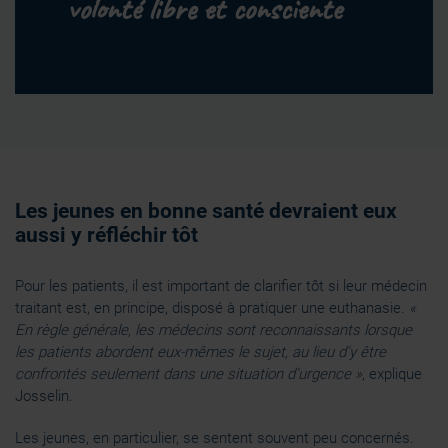
volonté libre et consciente
Les jeunes en bonne santé devraient eux
aussi y réfléchir tôt
Pour les patients, il est important de clarifier tôt si leur médecin
traitant est, en principe, disposé à pratiquer une euthanasie.
«
En règle générale, les médecins sont reconnaissants lorsque
les patients abordent eux-mêmes le sujet, au lieu d’y être
confrontés seulement dans une situation d’urgence »
, explique
Josselin.
Les jeunes, en particulier, se sentent souvent peu concernés.