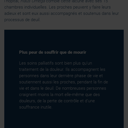
l’hôpital,
Haus Omega
comble cette lacune avec ses 15
chambres individuelles. Les proches peuvent y faire leurs
adieux et sont eux aussi accompagnés et soutenus dans leur
processus de deuil.
Plus peur de souffrir que de mourir
Les soins palliatifs sont bien plus qu’un
traitement de la douleur. Ils accompagnent les
personnes dans leur dernière phase de vie et
soutiennent aussi les proches, pendant la fin de
vie et dans le deuil. De nombreuses personnes
craignent moins la mort elle-même que des
douleurs, de la perte de contrôle et d’une
souffrance inutile.