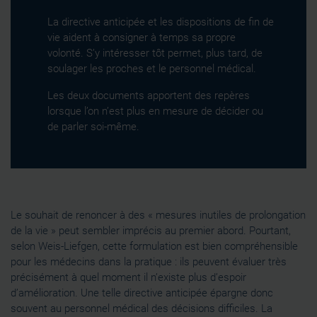
La directive anticipée et les dispositions de fin de
vie aident à consigner à temps sa propre
volonté. S’y intéresser tôt permet, plus tard, de
soulager les proches et le personnel médical.
Les deux documents apportent des repères
lorsque l’on n’est plus en mesure de décider ou
de parler soi-même.
Le souhait de renoncer à des « mesures inutiles de prolongation
de la vie » peut sembler imprécis au premier abord. Pourtant,
selon Weis-Liefgen, cette formulation est bien compréhensible
pour les médecins dans la pratique : ils peuvent évaluer très
précisément à quel moment il n’existe plus d’espoir
d’amélioration. Une telle directive anticipée épargne donc
souvent au personnel médical des décisions difficiles. La