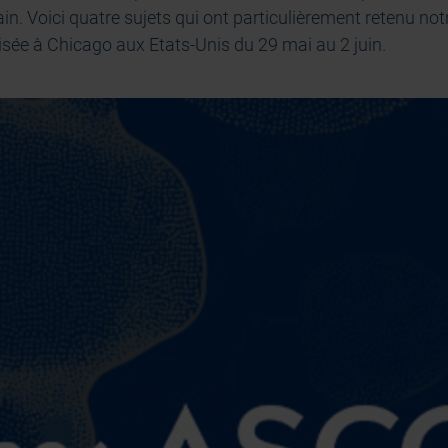
n. Voici quatre sujets qui ont particulièrement retenu notr
nisée à Chicago aux Etats-Unis du 29 mai au 2 juin.