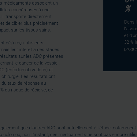
ces médicaments associent un
%
ellules cancéreuses à une
'il transporte directement
Dans l
et de cibler plus précisément
l’asso
mpact sur les tissus sains.
et d’u
32 % l
nt déjà reçu plusieurs
progre
ais leur intérêt à des stades
 résultats sur les ADC présentés
rnant le cancer de la vessie :
ADC (enfortumab vedotin) et
chirurgie. Les résultats ont
 du taux de réponse au
% du risque de récidive, de
galement que d’autres ADC sont actuellement à l’étude, notamment 
u côlon où, pour l’instant, ces médicaments ne sont pas encore utili