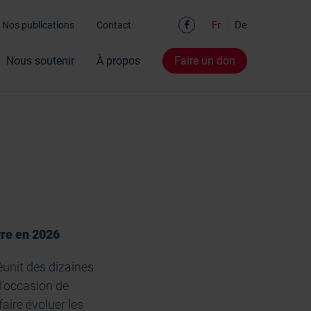
Facebook
Fr
De
Nos publications
Contact
Nous soutenir
À propos
Faire un don
vre en 2026
éunit des dizaines
l'occasion de
faire évoluer les