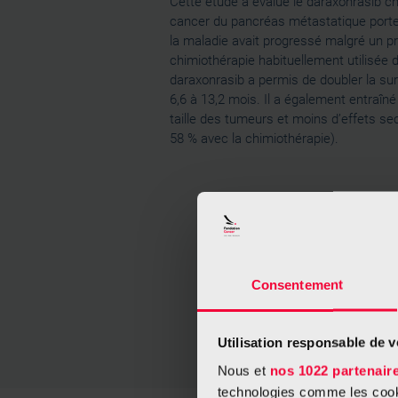
Cette étude a évalué le daraxonrasib ch
cancer du pancréas métastatique porte
la maladie avait progressé malgré un p
chimiothérapie habituellement utilisée d
daraxonrasib a permis de doubler la su
6,6 à 13,2 mois. Il a également entraîn
taille des tumeurs et moins d’effets s
58 % avec la chimiothérapie).
Présenté
England 
tournant
Consentement
médicame
européen
Utilisation responsable de 
Nous et
nos 1022 partenair
technologies comme les cooki