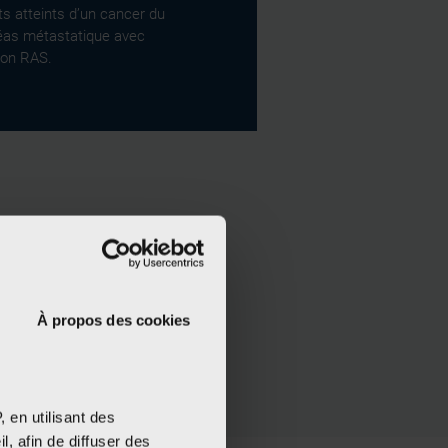
ts atteints d’un cancer du
éas métastatique avec
ion RAS.
New
un
car ce
À propos des cookies
arché
 en utilisant des
, afin de diffuser des