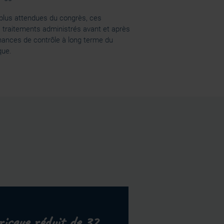
 plus attendues du congrès, ces
es traitements administrés avant et après
chances de contrôle à long terme du
que.
risque réduit de 32