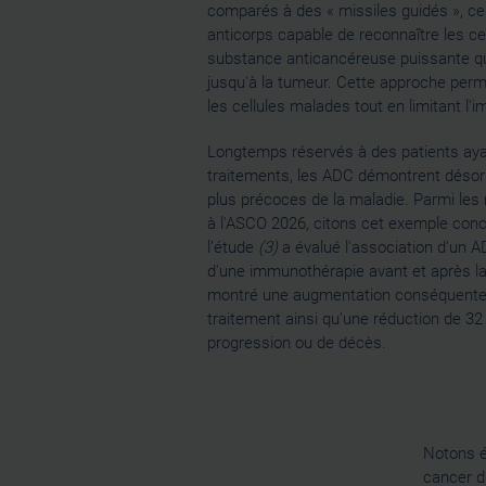
comparés à des « missiles guidés », 
anticorps capable de reconnaître les c
substance anticancéreuse puissante qu
jusqu'à la tumeur. Cette approche perm
les cellules malades tout en limitant l'i
Longtemps réservés à des patients aya
traitements, les ADC démontrent désorm
plus précoces de la maladie. Parmi les
à l'ASCO 2026, citons cet exemple conce
l’étude
(3)
a évalué l'association d'un 
d'une immunothérapie avant et après la 
montré une augmentation conséquente
traitement ainsi qu’une réduction de 32 
progression ou de décès.
Notons é
cancer d