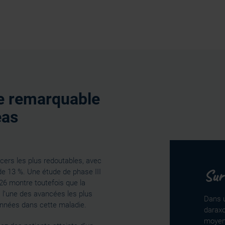
e remarquable
éas
cers les plus redoutables, avec
Sur
de 13 %. Une étude de phase III
6 montre toutefois que la
 l’une des avancées les plus
Dans u
nnées dans cette maladie.
daraxo
moyen