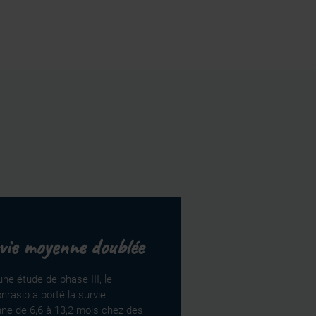
vie moyenne doublée
ne étude de phase III, le
nrasib a porté la survie
ne de 6,6 à 13,2 mois chez des