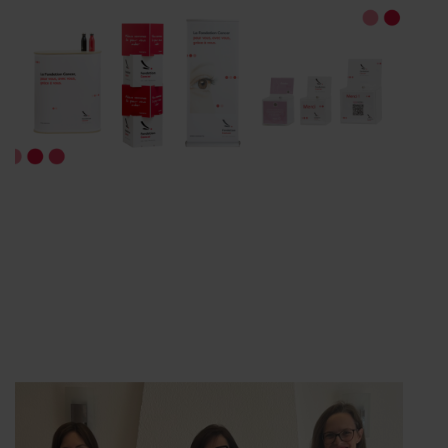
Les cookies nous permettent de personnaliser le contenu
et les annonces, d'offrir des fonctionnalités relatives aux
médias sociaux et d'analyser notre trafic. Nous
partageons également des informations sur l'utilisation de
notre site avec nos partenaires de médias sociaux, de
publicité et d'analyse, qui peuvent combiner celles-ci
avec d'autres informations que vous leur avez fournies
ou qu'ils ont collectées lors de votre utilisation de leurs
services.