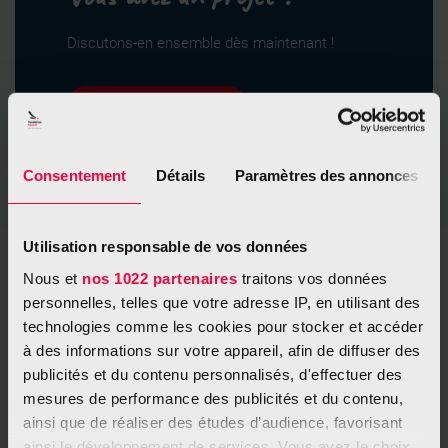
Discutons-en ensemble dès maintenant !
Je prends contact
Consentement
Détails
Paramètres des annonces
Utilisation responsable de vos données
Nous et
nos 1022 partenaires
traitons vos données
Nous vous soutenons !
personnelles, telles que votre adresse IP, en utilisant des
technologies comme les cookies pour stocker et accéder
Vous souhaitez récolter des fonds pour la Fondation Cancer ?
à des informations sur votre appareil, afin de diffuser des
Nous pouvons vous accompagner pour le mener à bien et lui
publicités et du contenu personnalisés, d'effectuer des
donner de la visibilité.
mesures de performance des publicités et du contenu,
ainsi que de réaliser des études d’audience, favorisant
ainsi le développement de services. Vous avez le choix