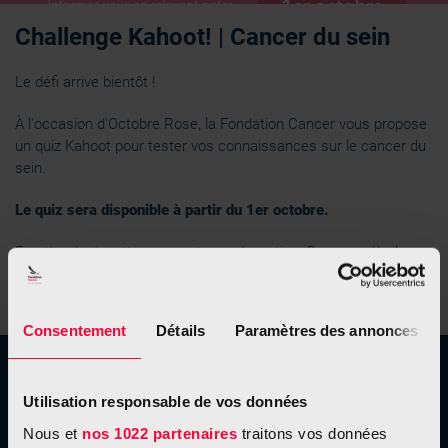
Challenge Kahoot! | Cancer du sein
Le défi arrive bientôt !
À l'occasion d'Octobre Rose, la Fondation Cancer vous propose
un quiz Kahoot pour tester vos connaissances sur le cancer du
sein.
Le quiz sera disponible à partir du 1er octobre.
En attendant, cette page est en préparation. Revenez dès le
lancement d'Octobre Rose pour participer au défi.
Consentement
Détails
Paramètres des annonces
À propos de nous
Utilisation responsable de vos données
Nos missions
Nous et
nos 1022 partenaires
traitons vos données