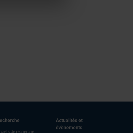
claration sur les cookies.
nnalités relatives aux médias
on de notre site avec nos
 d'autres informations que
echerche
Actualités et
évènements
rojets de recherche