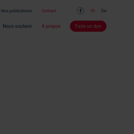
Facebook
Fr
De
Nos publications
Contact
Nous soutenir
À propos
Faire un don