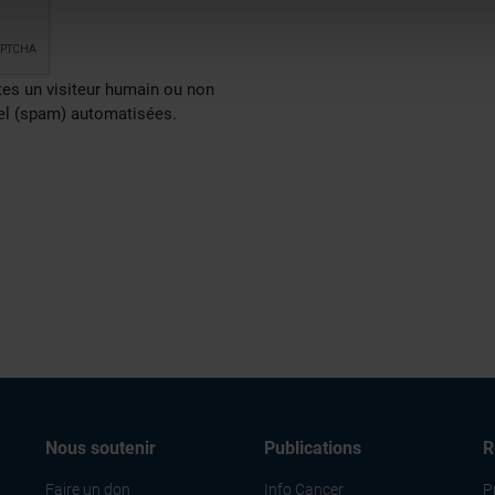
er ou retirer votre consentement à tout moment à partir de la dé
e personnaliser le contenu et les annonces, d'offrir des fonctio
êtes un visiteur humain ou non
rafic. Nous partageons également des informations sur l'utilisati
iel (spam) automatisées.
, de publicité et d'analyse, qui peuvent combiner celles-ci avec
ils ont collectées lors de votre utilisation de leurs services.
Nous soutenir
Publications
R
Faire un don
Info Cancer
P