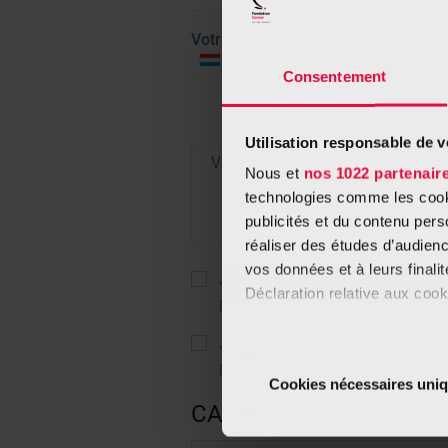
Votre numéro de téléphone*
Consentement
Utilisation responsable de 
Votre message*
Nous et
nos 1022 partenair
technologies comme les cooki
publicités et du contenu per
réaliser des études d’audienc
vos données et à leurs final
J’accepte que les données comm
Déclaration relative aux cooki
pour me recontacter.
Si vous le permettez, nous a
J’accepte que les données comm
pour recevoir des nouvelles de l
Collecter des informa
Cookies nécessaires uni
Identifier votre appar
CAPTCHA
digitales).
Pour en savoir plus sur le tr