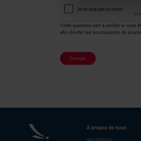
Détails »
. Vous pouvez modifi
Les cookies nous permettent d
Cette question sert à vérifier si vous 
sociaux et d'analyser notre t
afin d'éviter les soumissions de pourr
partenaires de médias sociaux
vous leur avez fournies ou qu'
À propos de nous
Nos missions