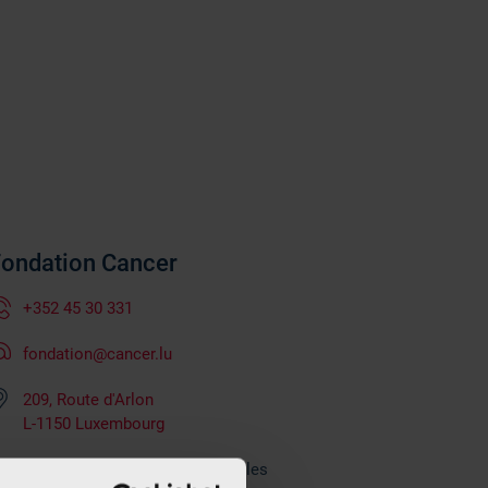
Fondation Cancer
+352 45 30 331
fondation@cancer.lu
209, Route d'Arlon
L-1150 Luxembourg
8h à 17 h tous les jours ouvrables