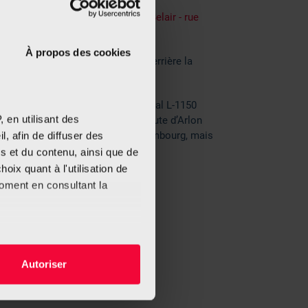
Ligne 11, 16, 22 et 811, sortie Belair - rue
d’Ostende
À propos des cookies
Parking réservé aux patients derrière la
maison, sinon Parking Stade.
Pensez à indiquer le code postal L-1150
 en utilisant des
dans votre navigateur car la route d’Arlon
existe non seulement au Luxembourg, mais
, afin de diffuser des
aussi à Strassen.
s et du contenu, ainsi que de
oix quant à l'utilisation de
moment en consultant la
es à plusieurs mètres près
Autoriser
s spécifiques (empreintes
, reportez-vous à la
section «