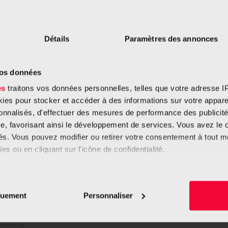
Détails
Paramètres des annonces
vos données
es
traitons vos données personnelles, telles que votre adresse IP,
es pour stocker et accéder à des informations sur votre appareil
sonnalisés, d'effectuer des mesures de performance des publicité
e, favorisant ainsi le développement de services. Vous avez le ch
ités. Vous pouvez modifier ou retirer votre consentement à tout 
uniquées soient utilisées
es ou en cliquant sur l'icône de confidentialité.
imerions également :
uniquées soient utilisées
a Fondation Cancer.
tions sur votre localisation géographique qui peuvent être précis
quement
Personnaliser
eil en l'analysant activement pour en relever les caractéristique
aitement de vos données personnelles et définir vos préférences