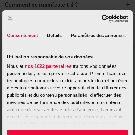
Comment se manifeste-t-il ?
Règle ABCDE : pour reconnaître les signes
Consentement
Détails
Paramètres des annonces
Utilisation responsable de vos données
Reconnaître un cancer de la peau à
Nous et
nos 1022 partenaires
traitons vos données
temps, c’est possible.
personnelles, telles que votre adresse IP, en utilisant des
technologies comme les cookies pour stocker et accéder
Il est recommandé de bien surveiller
à des informations sur votre appareil, afin de diffuser des
sa peau et de consulter un médecin en
publicités et du contenu personnalisés, d'effectuer des
mesures de performance des publicités et du contenu,
cas de doute.
ainsi que de réaliser des études d’audience, favorisant
ainsi le développement de services. Vous avez le choix
quant à l'utilisation de vos données et à leurs finalités.
Vous pouvez modifier ou retirer votre consentement à
Ce qui pourrait vous intéresser aussi