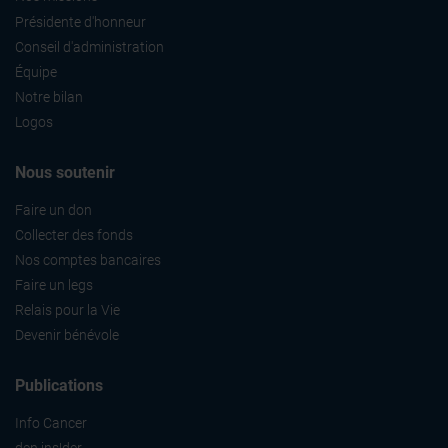
médias sociaux et d'analyser notre trafic. Nous
Présidente d'honneur
partageons également des informations sur l'utilisation de
Conseil d'administration
notre site avec nos partenaires de médias sociaux, de
Équipe
publicité et d'analyse, qui peuvent combiner celles-ci
Notre bilan
avec d'autres informations que vous leur avez fournies
ou qu'ils ont collectées lors de votre utilisation de leurs
Logos
services.
Nous soutenir
Faire un don
Collecter des fonds
Nos comptes bancaires
Faire un legs
Relais pour la Vie
Devenir bénévole
Publications
Info Cancer
den ins!der