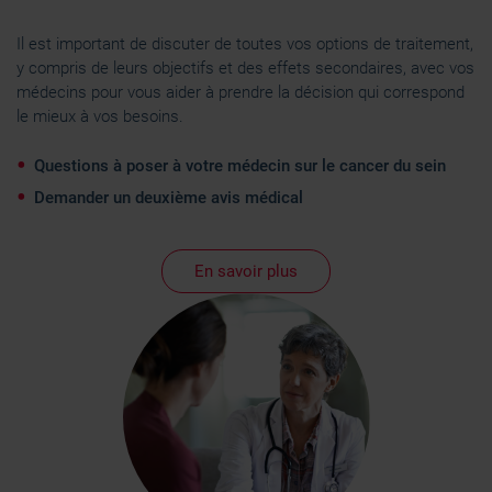
Les cookies nous permettent de personnaliser le contenu
Il est important de discuter de toutes vos options de traitement,
et les annonces, d'offrir des fonctionnalités relatives aux
y compris de leurs objectifs et des effets secondaires, avec vos
médias sociaux et d'analyser notre trafic. Nous
médecins pour vous aider à prendre la décision qui correspond
le mieux à vos besoins.
partageons également des informations sur l'utilisation de
notre site avec nos partenaires de médias sociaux, de
Questions à poser à votre médecin sur le cancer du sein
publicité et d'analyse, qui peuvent combiner celles-ci
avec d'autres informations que vous leur avez fournies
Demander un deuxième avis médical
ou qu'ils ont collectées lors de votre utilisation de leurs
services.
En savoir plus