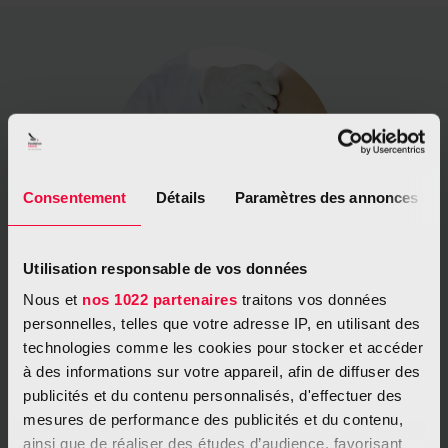
Consentement
Détails
Paramètres des annonces
Utilisation responsable de vos données
Nous et
nos 1022 partenaires
traitons vos données
Les approches communes en matière de
personnelles, telles que votre adresse IP, en utilisant des
traitement
technologies comme les cookies pour stocker et accéder
à des informations sur votre appareil, afin de diffuser des
Différents types de traitements peuvent être utilisés pour traiter
publicités et du contenu personnalisés, d'effectuer des
un cancer du sein : la chirurgie, la radiothérapie,
mesures de performance des publicités et du contenu,
l'hormonothérapie, la chimiothérapie, les thérapies ciblées et
ainsi que de réaliser des études d’audience, favorisant