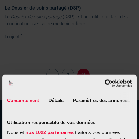
Le Dossier de soins partagé (DSP)
Le
Dossier de soins partagé
(DSP)
est un outil important de la
coordination avec votre médecin référent.
L’objectif...
1
2
‹‹
Consentement
Détails
Paramètres des annonces
À propos de nous
Utilisation responsable de vos données
Nos missions
Nous et
nos 1022 partenaires
traitons vos données
Présidente d'honneur