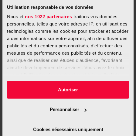
Utilisation responsable de vos données
Nous et
nos 1022 partenaires
traitons vos données
personnelles, telles que votre adresse IP, en utilisant des
technologies comme les cookies pour stocker et accéder
à des informations sur votre appareil, afin de diffuser des
publicités et du contenu personnalisés, d'effectuer des
mesures de performance des publicités et du contenu,
ainsi que de réaliser des études d’audience, favorisant
Évènement
ainsi le développement de services. Vous avez le choix
Workshop pour patients : Retourner au travail
quant à l'utilisation de vos données et à leurs finalités.
pendant ou après un cancer
Vous pouvez modifier ou retirer votre consentement à
20 octobre 2026
tout moment en consultant la Déclaration relative aux
Autoriser
Après un cancer, reprendre le travail soulève souvent des
cookies ou en cliquant sur l'icône de confidentialité.
questions profondes : ai-je encore l’énergie ? Est-ce que...
Personnaliser
Si vous le permettez, nous aimerions également :
Collecter des informations sur votre localisation
géographique qui peuvent être précises à plusieurs
Cookies nécessaires uniquement
mètres près