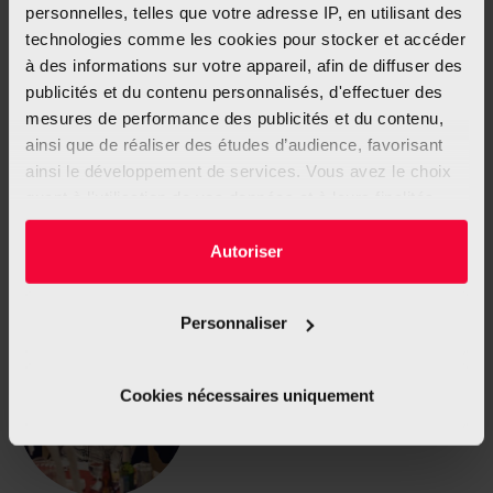
personnelles, telles que votre adresse IP, en utilisant des
technologies comme les cookies pour stocker et accéder
à des informations sur votre appareil, afin de diffuser des
publicités et du contenu personnalisés, d'effectuer des
Actualité
mesures de performance des publicités et du contenu,
Nouveau sur maviesanstabac.lu : calculez le
ainsi que de réaliser des études d’audience, favorisant
temps de vie que vous gagnez en arrêtant de
ainsi le développement de services. Vous avez le choix
fumer
quant à l'utilisation de vos données et à leurs finalités.
Arrêter de fumer, c'est bien plus qu’un choix pour votre santé.
Vous pouvez modifier ou retirer votre consentement à
C'est aussi une opportunité de récupérer du...
tout moment en consultant la Déclaration relative aux
Autoriser
cookies ou en cliquant sur l'icône de confidentialité.
Personnaliser
Si vous le permettez, nous aimerions également :
Collecter des informations sur votre localisation
géographique qui peuvent être précises à plusieurs
Cookies nécessaires uniquement
mètres près
Identifier votre appareil en l'analysant activement
pour en relever les caractéristiques spécifiques
(empreintes digitales).