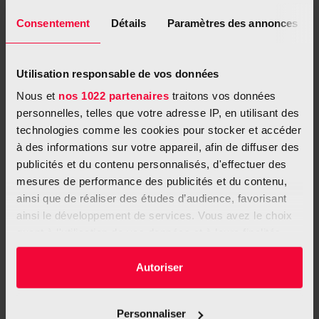
système complexe comprenant des
équipements de pointe, tels des incubateurs, un
Consentement
Détails
Paramètres des annonces
éjecteur acoustique de gouttelettes et un
microscope confocal à haut débit, tous reliés via
un bras robotique de précision, permet culture
Utilisation responsable de vos données
cellulaire et criblage à haut débit.
Nous et
nos 1022 partenaires
traitons vos données
personnelles, telles que votre adresse IP, en utilisant des
technologies comme les cookies pour stocker et accéder
à des informations sur votre appareil, afin de diffuser des
publicités et du contenu personnalisés, d'effectuer des
mesures de performance des publicités et du contenu,
ainsi que de réaliser des études d’audience, favorisant
ainsi le développement de services. Vous avez le choix
quant à l'utilisation de vos données et à leurs finalités.
Vous pouvez modifier ou retirer votre consentement à
tout moment en consultant la Déclaration relative aux
Autoriser
cookies ou en cliquant sur l'icône de confidentialité.
Personnaliser
Si vous le permettez, nous aimerions également :