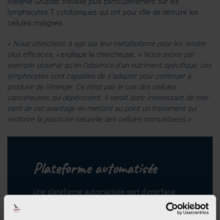
Melanie Grusdat travaille plus particulièrement sur les
lymphocytes T cytotoxiques qui ont pour rôle de détruire les
cellules malignes.
« Nous cherchons à agir sur leur métabolisme pour les rendre
plus efficaces, »
explique la chercheuse.
« Nous avons par
exemple observé qu’en l’absence d’un nutriment spécifique, ces
lymphocytes sont capables de s’adapter pour continuer à
produire de l’énergie. Ce n’est pas le cas des cellules
cancéreuses qui dépérissent. Il serait donc intéressant de tirer
parti de cet avantage en mettant au point un traitement qui
renforce la plasticité naturelle des cellules immunitaires.»
Plateforme automatisée
Une plateforme automatisée sert d'interface
entre la recherche fondamentale et le
développement de nouveaux médicaments. Ce