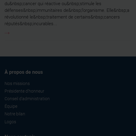
du&nbsp;cancer qui réactive ou&nbsp;stimule les
défenses&nbsp;immunitaires de&nbsp;l’organisme. Elle&nbsp;a
révolutionné le&nbsp;traitement de certains&nbsp;cancers
réputés&nbsp;incurables...
À propos de nous
Nos missions
Présidente d'honneur
Conseil d'administration
Équipe
Notre bilan
Logos